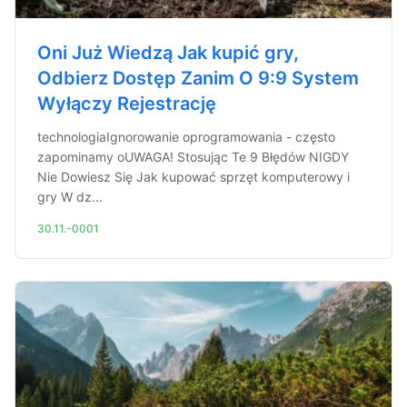
Oni Już Wiedzą Jak kupić gry,
Odbierz Dostęp Zanim O 9:9 System
Wyłączy Rejestrację
technologiaIgnorowanie oprogramowania - często
zapominamy oUWAGA! Stosując Te 9 Błędów NIGDY
Nie Dowiesz Się Jak kupować sprzęt komputerowy i
gry W dz...
30.11.-0001