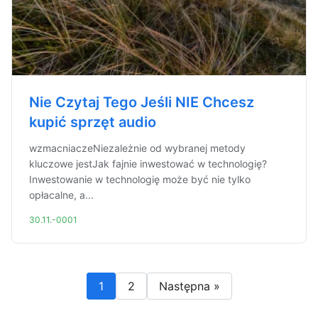
Nie Czytaj Tego Jeśli NIE Chcesz
kupić sprzęt audio
wzmacniaczeNiezależnie od wybranej metody
kluczowe jestJak fajnie inwestować w technologię?
Inwestowanie w technologię może być nie tylko
opłacalne, a...
30.11.-0001
1
2
Następna »