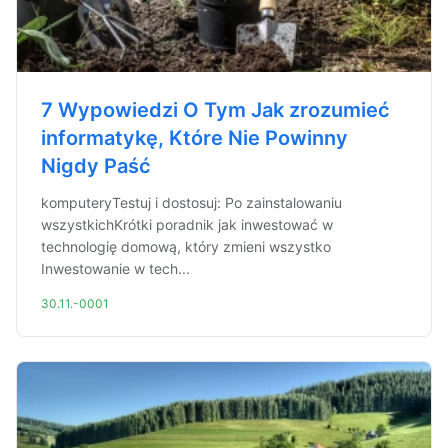
7 Wypowiedzi O Tym Jak zrozumieć
informatykę, Które Nie Powinny
Nigdy Paść
komputeryTestuj i dostosuj: Po zainstalowaniu
wszystkichKrótki poradnik jak inwestować w
technologię domową, który zmieni wszystko
Inwestowanie w tech...
30.11.-0001