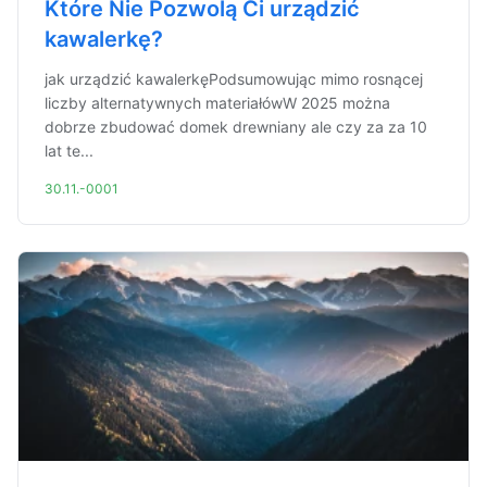
Które Nie Pozwolą Ci urządzić
kawalerkę?
jak urządzić kawalerkęPodsumowując mimo rosnącej
liczby alternatywnych materiałówW 2025 można
dobrze zbudować domek drewniany ale czy za za 10
lat te...
30.11.-0001