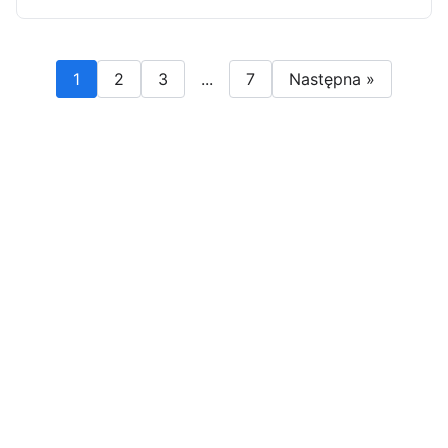
1
2
3
...
7
Następna »