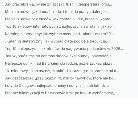
Jak prać ubrania, by nie zniszczyć tkanin: temperatura, prog...
Meble biurowe: jak dobrać biurko i fotel do pracy zdalnej — ...
Meble biurowe bez błędów: jak dobrać biurko, krzesło i konte...
Top 10 sklepów internetowych z najlepszymi zwrotami: jak spr...
Katering dietetyczny: jak wybrać menu pod kalorie i makro? P...
„Katering dietetyczny: jak wybrać dietę pod cele (redukcja, ...
Top 10 najlepszych mikrofonów do nagrywania podcastów w 2026...
Jak wybrać firmę od ochrony środowiska: audyty, pozwolenia, ...
Najlepsze domki nad Bałtykiem dla rodzin: gdzie szukać plaży...
10-minutowy „plan oszczędzania” dla każdego: jak zacząć od d...
Jak oszczędzać „przy okazji”: 12 mikro-nawyków, które nie bo...
Loty do Glasgow: najlepsze terminy i ceny, z jakich lotnisk ...
Montaż klimatyzacji w Pruszkowie krok po kroku: wybór mocy, ...
2. Usługi MIRR w 2026: trendy, które zmieniają standardy bez...
Domki nad Bałtykiem: przewodnik po najlepszych ofertach, por...
Najlepsze sposoby na mały budżet: jak urządzić i uprawiać dz...
Czy masz na myśli CBAM jako: 1) Convolutional Block Attentio...
10 prostych sposobów na urządzenie działki ROD: plan, roślin...
MIRR w usługach finansowych: jak obliczyć, kiedy wybrać zami...