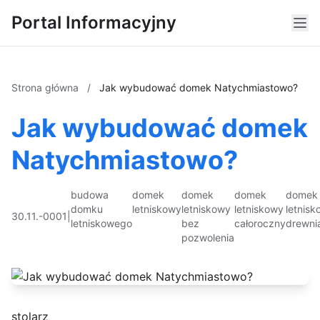
Portal Informacyjny
Strona główna
/
Jak wybudować domek Natychmiastowo?
Jak wybudować domek
Natychmiastowo?
budowa
domek
domek
domek
domek
domku
letniskowy
letniskowy
letniskowy
letnis
30.11.-0001
|
letniskowego
bez
całoroczny
drewni
pozwolenia
stolarz