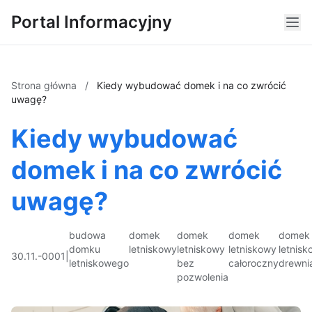
Portal Informacyjny
Strona główna
/
Kiedy wybudować domek i na co zwrócić
uwagę?
Kiedy wybudować
domek i na co zwrócić
uwagę?
budowa
domek
domek
domek
domek
domku
letniskowy
letniskowy
letniskowy
letnis
30.11.-0001
|
letniskowego
bez
całoroczny
drewni
pozwolenia