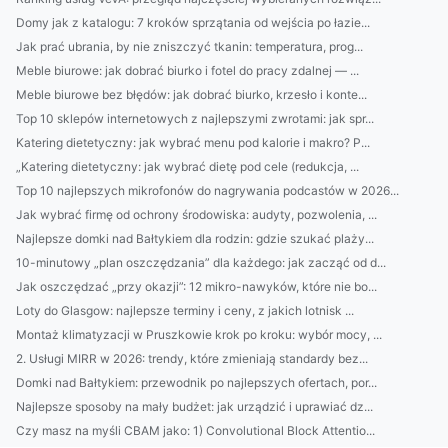
Domy jak z katalogu: 7 kroków sprzątania od wejścia po łazie...
Jak prać ubrania, by nie zniszczyć tkanin: temperatura, prog...
Meble biurowe: jak dobrać biurko i fotel do pracy zdalnej — ...
Meble biurowe bez błędów: jak dobrać biurko, krzesło i konte...
Top 10 sklepów internetowych z najlepszymi zwrotami: jak spr...
Katering dietetyczny: jak wybrać menu pod kalorie i makro? P...
„Katering dietetyczny: jak wybrać dietę pod cele (redukcja, ...
Top 10 najlepszych mikrofonów do nagrywania podcastów w 2026...
Jak wybrać firmę od ochrony środowiska: audyty, pozwolenia, ...
Najlepsze domki nad Bałtykiem dla rodzin: gdzie szukać plaży...
10-minutowy „plan oszczędzania” dla każdego: jak zacząć od d...
Jak oszczędzać „przy okazji”: 12 mikro-nawyków, które nie bo...
Loty do Glasgow: najlepsze terminy i ceny, z jakich lotnisk ...
Montaż klimatyzacji w Pruszkowie krok po kroku: wybór mocy, ...
2. Usługi MIRR w 2026: trendy, które zmieniają standardy bez...
Domki nad Bałtykiem: przewodnik po najlepszych ofertach, por...
Najlepsze sposoby na mały budżet: jak urządzić i uprawiać dz...
Czy masz na myśli CBAM jako: 1) Convolutional Block Attentio...