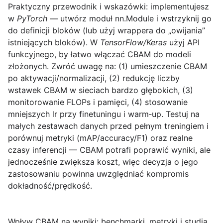
Praktyczny przewodnik i wskazówki:
implementujesz
w
PyTorch
— utwórz moduł nn.Module i wstrzyknij go
do definicji bloków (lub użyj wrappera do „owijania”
istniejących bloków). W
TensorFlow/Keras
użyj API
funkcyjnego, by łatwo włączać CBAM do modeli
złożonych. Zwróć uwagę na: (1) umieszczenie CBAM
po aktywacji/normalizacji, (2) redukcję liczby
wstawek CBAM w sieciach bardzo głębokich, (3)
monitorowanie FLOPs i pamięci, (4) stosowanie
mniejszych lr przy finetuningu i warm‑up. Testuj na
małych zestawach danych przed pełnym treningiem i
porównuj metryki (mAP/accuracy/F1) oraz realne
czasy inferencji — CBAM potrafi poprawić wyniki, ale
jednocześnie zwiększa koszt, więc decyzja o jego
zastosowaniu powinna uwzględniać kompromis
dokładność/prędkość.
Wpływ CBAM na wyniki: benchmarki, metryki i studia