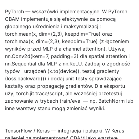
PyTorch — wskazówki implementacyjne.
W PyTorch
CBAM implementuje się efektywnie za pomocą
globalnego uśrednienia i maksymalizacji:
torch.mean(x, dim=(2,3), keepdim=True) oraz
torch.max(x, dim=(2,3), keepdim=True) (z łączeniem
wyników przed MLP dla channel attention). Używaj
nn.Conv2d(kern=7, padding=3) dla spatial attention i
nn.Sequential dla MLP z nn.ReLU. Zadbaj o zgodność
typów i urządzeń (x.to(device)), testuj gradienty
(loss.backward()) i dodaj unit testy sprawdzające
kształty oraz propagację gradientów. Dla eksportu
użyj torch.jit.trace/script, ale wcześniej przetestuj
zachowanie w trybach train/eval — np. BatchNorm lub
inne warstwy stanu mogą zmieniać wyniki.
TensorFlow / Keras — integracja i pułapki.
W Keras
najlepiej zaimplementować CBAM jako warstwę