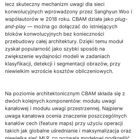
lecz skuteczny mechanizm uwagi dla sieci
konwolucyjnych wprowadzony przez Sanghyun Woo i
współautorów w 2018 roku. CBAM działa jako
plug-
and-play
— można go dołączać do istniejących
bloków konwolucyjnych bez konieczności
przebudowy całej architektury. Dzięki temu moduł
zyskał popularność jako szybki sposób na
zwiększenie wydajności modeli w zadaniach
klasyfikacji, detekcji i segmentacji obrazów, przy
niewielkim wzroście kosztów obliczeniowych.
Na poziomie architektonicznym CBAM składa się z
dwóch kolejnych komponentów:
modułu uwagi
kanałowej
i
modułu uwagi przestrzennej
. Najpierw
uwaga kanałowa ocenia znaczenie poszczególnych
kanałów cech (feature maps) przy użyciu operacji
takich jak globalne uśrednianie i maksymalizacja oraz
niewielka sieć MLP, co pozwala modelowi podkreślić