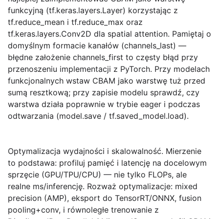
funkcyjną (tf.keras.layers.Layer) korzystając z
tf.reduce_mean i tf.reduce_max oraz
tf.keras.layers.Conv2D dla spatial attention. Pamiętaj o
domyślnym formacie kanałów (channels_last) —
błędne założenie channels_first to częsty błąd przy
przenoszeniu implementacji z PyTorch. Przy modelach
funkcjonalnych wstaw CBAM jako warstwę tuż przed
sumą resztkową; przy zapisie modelu sprawdź, czy
warstwa działa poprawnie w trybie eager i podczas
odtwarzania (model.save / tf.saved_model.load).
Optymalizacja wydajności i skalowalność.
Mierzenie
to podstawa: profiluj pamięć i latencję na docelowym
sprzęcie (GPU/TPU/CPU) — nie tylko FLOPs, ale
realne ms/inferencję. Rozważ optymalizacje: mixed
precision (AMP), eksport do TensorRT/ONNX, fusion
pooling+conv, i równoległe trenowanie z