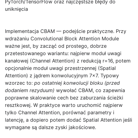
PyTorch/TensorFlow oraz najczęstsze błędy do
uniknięcia
Implementacja CBAM — podejście praktyczne.
Przy
wdrażaniu Convolutional Block Attention Module
ważne jest, by zacząć od prostego, dobrze
przetestowanego wariantu: najpierw moduł uwagi
kanałowej (Channel Attention) z redukcją r=16, potem
opcjonalnie moduł uwagi przestrzennej (Spatial
Attention) z jądrem konwolucyjnym 7×7. Typowy
wzorzec to:
po ostatniej konwolucji bloku (przed
dodaniem rezyduum)
wywołać CBAM, co zapewnia
poprawne skalowanie cech bez zaburzania ścieżki
resztkowej. W praktyce warto uruchomić najpierw
tylko Channel Attention, porównać parametry i
latencję, a dopiero potem dodać Spatial Attention jeśli
wymagane są dalsze zyski jakościowe.