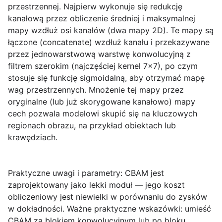
przestrzennej. Najpierw wykonuje się redukcję
kanałową przez obliczenie średniej i maksymalnej
mapy wzdłuż osi kanałów (dwa mapy 2D). Te mapy są
łączone (concatenate) wzdłuż kanału i przekazywane
przez jednowarstwową warstwę konwolucyjną z
filtrem szerokim (najczęściej kernel 7×7), po czym
stosuje się funkcję sigmoidalną, aby otrzymać mapę
wag przestrzennych. Mnożenie tej mapy przez
oryginalne (lub już skorygowane kanałowo) mapy
cech pozwala modelowi skupić się na kluczowych
regionach obrazu, na przykład obiektach lub
krawędziach.
Praktyczne uwagi i parametry:
CBAM jest
zaprojektowany jako lekki moduł — jego koszt
obliczeniowy jest niewielki w porównaniu do zysków
w dokładności. Ważne praktyczne wskazówki: umieść
CBAM za blokiem konwolucyjnym lub po bloku