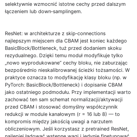
selektywnie wzmocnić istotne cechy przed dalszym
łączeniem lub down‑samplingem.
ResNet:
w architekturze z skip‑connections
najlepszym miejscem dla CBAM jest koniec każdego
BasicBlock/Bottleneck, tuż przed dodaniem skoku
rezydualnego. Dzięki temu moduł modyfikuje tylko
„nowo wyprodukowane” cechy bloku, nie zaburzając
bezpośrednio nieskalibrowanej ścieżki tożsamości. W
praktyce oznacza to modyfikację klasy bloku (np. w
PyTorch: BasicBlock/Bottleneck) i dopisanie CBAM
jako ostatniego podmodułu. Przy implementacji warto
zachować ten sam schemat normalizacji/aktywacji
przed CBAM i stosować domyślny współczynnik
redukcji w module kanałowym (r = 16 lub 8) — to
kompromis między jakością uwagi a narzutem
obliczeniowym. Jeśli korzystasz z pretrained ResNet,
najlepiej ładować wstępne wagi i jedynie finetunować