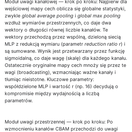
Moduł uwagi kanałowej — krok po kroku:
Najpierw dla
wejściowej mapy cech oblicza się globalne statystyki,
zwykle
global average pooling
i
global max pooling
wzdłuż wymiarów przestrzennych, co daje dwa
wektory o długości równej liczbie kanałów. Te
wektory przechodzą przez wspólną, dzieloną siecią
MLP z redukcją wymiaru (parametr
reduction ratio r
) i
są sumowane. Wynik jest przetwarzany przez funkcję
sigmoidalną, co daje wagę (skalę) dla każdego kanału.
Ostatecznie oryginalne mapy cech mnoży się przez te
wagi (broadcasting), wzmacniając ważne kanały i
tłumiąc nieistotne. Kluczowe parametry:
współdzielone MLP i wartość r (np. 16) decydują o
kompromisie między wydajnością a liczbą
parametrów.
Moduł uwagi przestrzennej — krok po kroku:
Po
wzmocnieniu kanałów CBAM przechodzi do uwagi