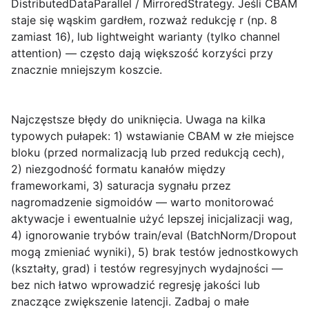
DistributedDataParallel / MirroredStrategy. Jeśli CBAM
staje się wąskim gardłem, rozważ redukcję r (np. 8
zamiast 16), lub lightweight warianty (tylko channel
attention) — często dają większość korzyści przy
znacznie mniejszym koszcie.
Najczęstsze błędy do uniknięcia.
Uwaga na kilka
typowych pułapek: 1) wstawianie CBAM w złe miejsce
bloku (przed normalizacją lub przed redukcją cech),
2) niezgodność formatu kanałów między
frameworkami, 3) saturacja sygnału przez
nagromadzenie sigmoidów — warto monitorować
aktywacje i ewentualnie użyć lepszej inicjalizacji wag,
4) ignorowanie trybów train/eval (BatchNorm/Dropout
mogą zmieniać wyniki), 5) brak testów jednostkowych
(kształty, grad) i testów regresyjnych wydajności —
bez nich łatwo wprowadzić regresję jakości lub
znaczące zwiększenie latencji. Zadbaj o małe