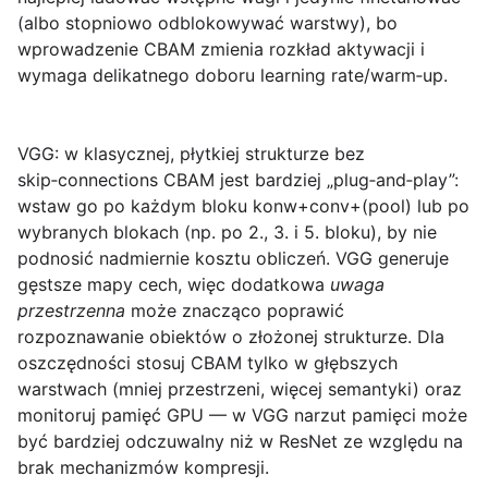
(albo stopniowo odblokowywać warstwy), bo
wprowadzenie CBAM zmienia rozkład aktywacji i
wymaga delikatnego doboru learning rate/warm‑up.
VGG:
w klasycznej, płytkiej strukturze bez
skip‑connections CBAM jest bardziej „plug‑and‑play”:
wstaw go po każdym bloku konw+conv+(pool) lub po
wybranych blokach (np. po 2., 3. i 5. bloku), by nie
podnosić nadmiernie kosztu obliczeń. VGG generuje
gęstsze mapy cech, więc dodatkowa
uwaga
przestrzenna
może znacząco poprawić
rozpoznawanie obiektów o złożonej strukturze. Dla
oszczędności stosuj CBAM tylko w głębszych
warstwach (mniej przestrzeni, więcej semantyki) oraz
monitoruj pamięć GPU — w VGG narzut pamięci może
być bardziej odczuwalny niż w ResNet ze względu na
brak mechanizmów kompresji.