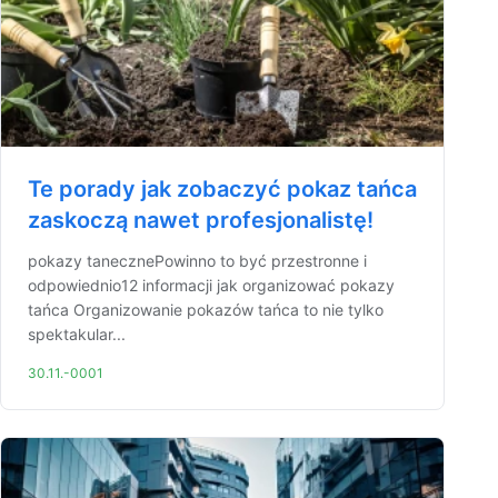
Te porady jak zobaczyć pokaz tańca
zaskoczą nawet profesjonalistę!
pokazy tanecznePowinno to być przestronne i
odpowiednio12 informacji jak organizować pokazy
tańca Organizowanie pokazów tańca to nie tylko
spektakular...
30.11.-0001