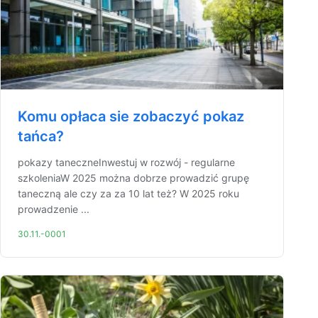
Komu opłaca sie zobaczyć pokaz
tańca?
pokazy taneczneInwestuj w rozwój - regularne
szkoleniaW 2025 można dobrze prowadzić grupę
taneczną ale czy za za 10 lat też? W 2025 roku
prowadzenie ...
30.11.-0001