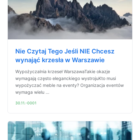
Nie Czytaj Tego Jeśli NIE Chcesz
wynająć krzesła w Warszawie
Wypożyczalnia krzeseł WarszawaTakie okazje
wymagają często eleganckiego wystrojuKto musi
wypożyczać meble na eventy? Organizacja eventów
wymaga wielu ...
30.11.-0001