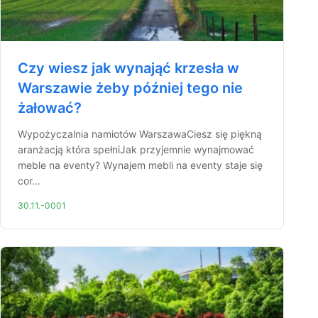
Czy wiesz jak wynająć krzesła w
Warszawie żeby później tego nie
żałować?
Wypożyczalnia namiotów WarszawaCiesz się piękną
aranżacją która spełniJak przyjemnie wynajmować
meble na eventy? Wynajem mebli na eventy staje się
cor...
30.11.-0001