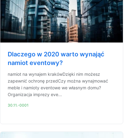
Dlaczego w 2020 warto wynająć
namiot eventowy?
namiot na wynajem krakówDzięki nim możesz
zapewnić ochronę przedCzy można wynajmować
meble i namioty eventowe we własnym domu?
Organizacja imprezy eve...
30.11.-0001