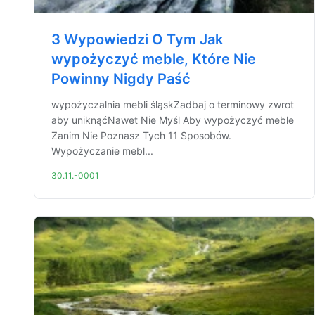
3 Wypowiedzi O Tym Jak
wypożyczyć meble, Które Nie
Powinny Nigdy Paść
wypożyczalnia mebli śląskZadbaj o terminowy zwrot
aby uniknąćNawet Nie Myśl Aby wypożyczyć meble
Zanim Nie Poznasz Tych 11 Sposobów.
Wypożyczanie mebl...
30.11.-0001