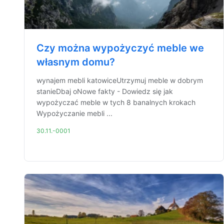
Czy można wypożyczyć meble we
własnym domu?
wynajem mebli katowiceUtrzymuj meble w dobrym
stanieDbaj oNowe fakty - Dowiedz się jak
wypożyczać meble w tych 8 banalnych krokach
Wypożyczanie mebli ...
30.11.-0001