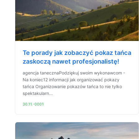
Te porady jak zobaczyć pokaz tańca
zaskoczą nawet profesjonalistę!
agencja tanecznaPodziękuj swoim wykonawcom -
Na koniec12 informacji jak organizować pokazy
tańca Organizowanie pokazów tańca to nie tylko
spektakularn...
30.11.-0001