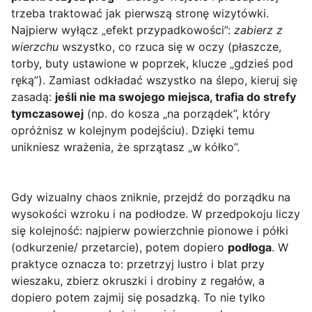
trzeba traktować jak pierwszą stronę wizytówki.
Najpierw wyłącz „efekt przypadkowości”:
zabierz z
wierzchu
wszystko, co rzuca się w oczy (płaszcze,
torby, buty ustawione w poprzek, klucze „gdzieś pod
ręką”). Zamiast odkładać wszystko na ślepo, kieruj się
zasadą:
jeśli nie ma swojego miejsca, trafia do strefy
tymczasowej
(np. do kosza „na porządek”, który
opróżnisz w kolejnym podejściu). Dzięki temu
unikniesz wrażenia, że sprzątasz „w kółko”.
Gdy wizualny chaos zniknie, przejdź do porządku na
wysokości wzroku i na podłodze. W przedpokoju liczy
się kolejność: najpierw powierzchnie pionowe i półki
(odkurzenie/ przetarcie), potem dopiero
podłoga
. W
praktyce oznacza to: przetrzyj lustro i blat przy
wieszaku, zbierz okruszki i drobiny z regałów, a
dopiero potem zajmij się posadzką. To nie tylko