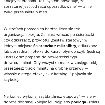
kolejnymi etapami. Taki system powoduje, że
sprzątanie jest „od razu uporządkowane” — a nie
tylko przesunięte o metr.
W strefach pośrednich bardzo liczy się też
organizacja sprzętu. Zamiast wracać po ściereczki
czy odkurzacz, przygotuj „zestaw startowy” w
jednym miejscu:
ściereczka z mikrofibry
, odkurzacz
lub porządna miotełka do kurzu, płyn do szyb (jeśli są
lustra) oraz preparat do powierzchni typu
drewno/laminat. Gdy wszystko masz w zasięgu ręki,
przestajesz tracić minuty na drobne przerwy — i
właśnie dlatego efekt „jak z katalogu” pojawia się
szybciej.
Na koniec wykonaj szybki „finisz etapowy” — ale w
dobrze dobranej kolejności. Najpierw
podłoga
(zbierz