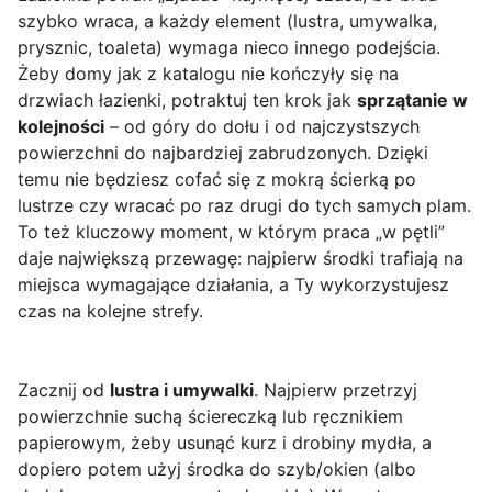
szybko wraca, a każdy element (lustra, umywalka,
prysznic, toaleta) wymaga nieco innego podejścia.
Żeby domy jak z katalogu nie kończyły się na
drzwiach łazienki, potraktuj ten krok jak
sprzątanie w
kolejności
– od góry do dołu i od najczystszych
powierzchni do najbardziej zabrudzonych. Dzięki
temu nie będziesz cofać się z mokrą ścierką po
lustrze czy wracać po raz drugi do tych samych plam.
To też kluczowy moment, w którym praca „w pętli”
daje największą przewagę: najpierw środki trafiają na
miejsca wymagające działania, a Ty wykorzystujesz
czas na kolejne strefy.
Zacznij od
lustra i umywalki
. Najpierw przetrzyj
powierzchnie suchą ściereczką lub ręcznikiem
papierowym, żeby usunąć kurz i drobiny mydła, a
dopiero potem użyj środka do szyb/okien (albo