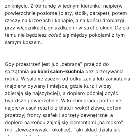
zniknięciu. Zrób rundę w jednym kierunku: najpierw
powierzchnie poziome (blaty, stolik, parapet), potem
rzeczy na krzesłach i kanapie, a na końcu drobiazgi
przy włącznikach, gniazdkach i w strefie okien. Dzięki
temu nie będziesz
cofać się
między pokojami z tym
samym koszem.
Gdy przestrzeń jest już „zebrana”, przejdź do
sprzątania
po kolei salon–kuchnia
bez przerywania
rytmu. W salonie zacznij od odkurzania lub zamiatania
(najpierw dywany i miejsca, gdzie kurz i włosy
zbierają się najszybciej), a dopiero później czyść
twardsze powierzchnie. W kuchni pracuj podobnie:
najpierw usuń resztki z blatu i wokół zlewu, potem
przetrzyj fronty szafek i sprzęty zewnętrzne, a
dopiero na końcu zajmij się elementami „na mokro”
(np. zlewozmywak i okolice). Taki układ działa jak