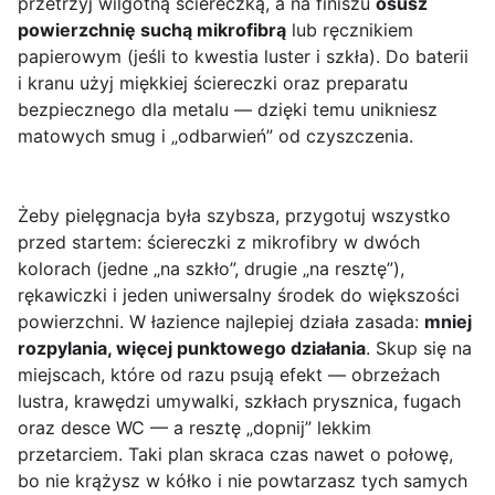
przetrzyj wilgotną ściereczką, a na finiszu
osusz
powierzchnię suchą mikrofibrą
lub ręcznikiem
papierowym (jeśli to kwestia luster i szkła). Do baterii
i kranu użyj miękkiej ściereczki oraz preparatu
bezpiecznego dla metalu — dzięki temu unikniesz
matowych smug i „odbarwień” od czyszczenia.
Żeby pielęgnacja była szybsza, przygotuj wszystko
przed startem: ściereczki z mikrofibry w dwóch
kolorach (jedne „na szkło”, drugie „na resztę”),
rękawiczki i jeden uniwersalny środek do większości
powierzchni. W łazience najlepiej działa zasada:
mniej
rozpylania, więcej punktowego działania
. Skup się na
miejscach, które od razu psują efekt — obrzeżach
lustra, krawędzi umywalki, szkłach prysznica, fugach
oraz desce WC — a resztę „dopnij” lekkim
przetarciem. Taki plan skraca czas nawet o połowę,
bo nie krążysz w kółko i nie powtarzasz tych samych