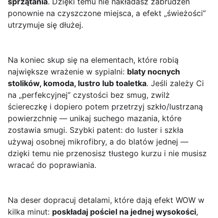
sprzątania
. Dzięki temu nie nakładasz zabrudzeń
ponownie na czyszczone miejsca, a efekt „świeżości”
utrzymuje się dłużej.
Na koniec skup się na elementach, które robią
największe wrażenie w sypialni:
blaty nocnych
stolików, komoda, lustro lub toaletka
. Jeśli zależy Ci
na „perfekcyjnej” czystości bez smug, zwilż
ściereczkę i dopiero potem przetrzyj szkło/lustrzaną
powierzchnię — unikaj suchego mazania, które
zostawia smugi. Szybki patent: do luster i szkła
używaj osobnej mikrofibry, a do blatów jednej —
dzięki temu nie przenosisz tłustego kurzu i nie musisz
wracać do poprawiania.
Na deser dopracuj detalami, które dają efekt WOW w
kilka minut:
poskładaj pościel na jednej wysokości
,