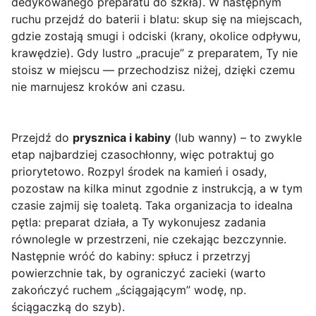
dedykowanego preparatu do szkła). W następnym
ruchu przejdź do baterii i blatu: skup się na miejscach,
gdzie zostają smugi i odciski (krany, okolice odpływu,
krawędzie). Gdy lustro „pracuje” z preparatem, Ty nie
stoisz w miejscu — przechodzisz niżej, dzięki czemu
nie marnujesz kroków ani czasu.
Przejdź do
prysznica i kabiny
(lub wanny) – to zwykle
etap najbardziej czasochłonny, więc potraktuj go
priorytetowo. Rozpyl środek na kamień i osady,
pozostaw na kilka minut zgodnie z instrukcją, a w tym
czasie zajmij się toaletą. Taka organizacja to idealna
pętla: preparat działa, a Ty wykonujesz zadania
równolegle w przestrzeni, nie czekając bezczynnie.
Następnie wróć do kabiny: spłucz i przetrzyj
powierzchnie tak, by ograniczyć zacieki (warto
zakończyć ruchem „ściągającym” wodę, np.
ściągaczką do szyb).