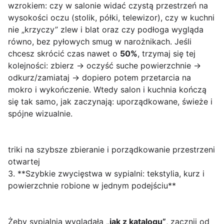
wzrokiem: czy w salonie widać czystą przestrzeń na
wysokości oczu (stolik, półki, telewizor), czy w kuchni
nie „krzyczy” zlew i blat oraz czy podłoga wygląda
równo, bez pyłowych smug w narożnikach. Jeśli
chcesz skrócić czas nawet o
50%
, trzymaj się tej
kolejności: zbierz → oczyść suche powierzchnie →
odkurz/zamiataj → dopiero potem przetarcia na
mokro i wykończenie. Wtedy salon i kuchnia kończą
się tak samo, jak zaczynają: uporządkowane, świeże i
spójne wizualnie.
triki na szybsze zbieranie i porządkowanie przestrzeni
otwartej
3. **Szybkie zwycięstwa w sypialni: tekstylia, kurz i
powierzchnie robione w jednym podejściu**
Żeby sypialnia wyglądała
„jak z katalogu”
, zacznij od