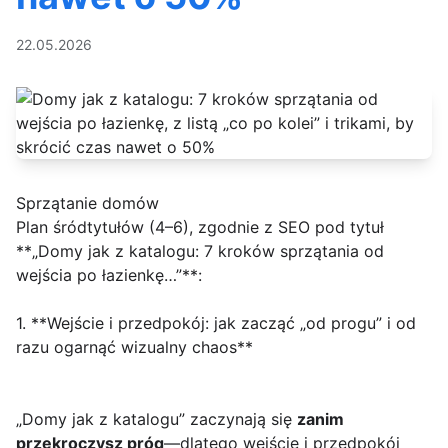
22.05.2026
Sprzątanie domów
Plan śródtytułów (4–6), zgodnie z SEO pod tytuł
**„Domy jak z katalogu: 7 kroków sprzątania od
wejścia po łazienkę…”**:
1. **Wejście i przedpokój: jak zacząć „od progu” i od
razu ogarnąć wizualny chaos**
„Domy jak z katalogu” zaczynają się
zanim
przekroczysz próg
—dlatego wejście i przedpokój