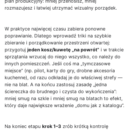
plan produkcyjny: mniej przenosisz, mniej
rozmazujesz i łatwiej utrzymać wizualny porządek.
W praktyce najwięcej czasu zabiera ponowne
poprawianie. Dlatego wprowadź triki na szybkie
zbieranie i porządkowanie przestrzeni otwartej:
przygotuj
jeden kosz/kuwetę „na powrót”
i w trakcie
sprzątania wrzucaj do niego wszystko, co należy do
innych pomieszczeń. Jeśli coś ma „tymczasowe
miejsce” (np. pilot, karty do gry, drobne akcesoria
kuchenne), od razu odkładaj je do właściwej strefy —
nie na blat. A na końcu zastosuj zasadę „jedna
ściereczka do brudnego i czysta do wykończenia”:
mniej smug na szkle i mniej smug na blatach to efekt,
który daje największe wrażenie „domu jak z katalogu”.
Na koniec etapu
krok 1–3
zrób krótką kontrolę