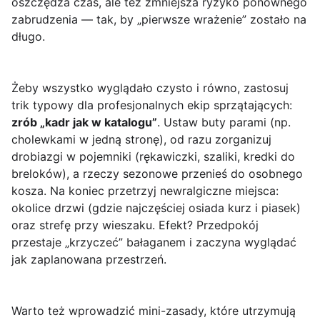
oszczędza czas, ale też zmniejsza ryzyko ponownego
zabrudzenia — tak, by „pierwsze wrażenie” zostało na
długo.
Żeby wszystko wyglądało czysto i równo, zastosuj
trik typowy dla profesjonalnych ekip sprzątających:
zrób „kadr jak w katalogu”
. Ustaw buty parami (np.
cholewkami w jedną stronę), od razu zorganizuj
drobiazgi w pojemniki (rękawiczki, szaliki, kredki do
breloków), a rzeczy sezonowe przenieś do osobnego
kosza. Na koniec przetrzyj newralgiczne miejsca:
okolice drzwi (gdzie najczęściej osiada kurz i piasek)
oraz strefę przy wieszaku. Efekt? Przedpokój
przestaje „krzyczeć” bałaganem i zaczyna wyglądać
jak zaplanowana przestrzeń.
Warto też wprowadzić mini-zasady, które utrzymują