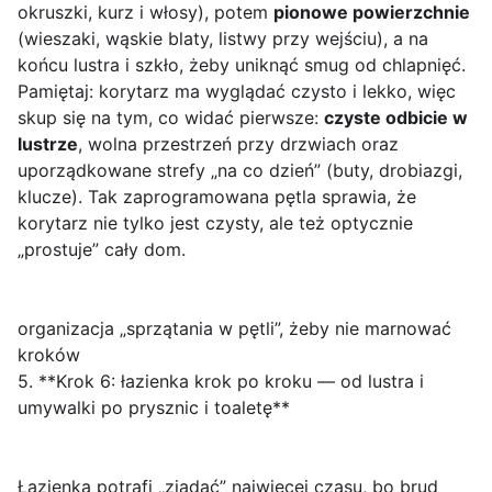
okruszki, kurz i włosy), potem
pionowe powierzchnie
(wieszaki, wąskie blaty, listwy przy wejściu), a na
końcu lustra i szkło, żeby uniknąć smug od chlapnięć.
Pamiętaj: korytarz ma wyglądać czysto i lekko, więc
skup się na tym, co widać pierwsze:
czyste odbicie w
lustrze
, wolna przestrzeń przy drzwiach oraz
uporządkowane strefy „na co dzień” (buty, drobiazgi,
klucze). Tak zaprogramowana pętla sprawia, że
korytarz nie tylko jest czysty, ale też optycznie
„prostuje” cały dom.
organizacja „sprzątania w pętli”, żeby nie marnować
kroków
5. **Krok 6: łazienka krok po kroku — od lustra i
umywalki po prysznic i toaletę**
Łazienka potrafi „zjadać” najwięcej czasu, bo brud