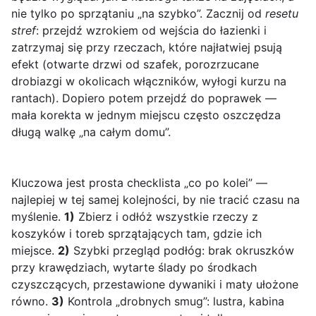
nie tylko po sprzątaniu „na szybko”. Zacznij od
resetu
stref
: przejdź wzrokiem od wejścia do łazienki i
zatrzymaj się przy rzeczach, które najłatwiej psują
efekt (otwarte drzwi od szafek, porozrzucane
drobiazgi w okolicach włączników, wyłogi kurzu na
rantach). Dopiero potem przejdź do poprawek —
mała korekta w jednym miejscu często oszczędza
długą walkę „na całym domu”.
Kluczowa jest prosta checklista „co po kolei” —
najlepiej w tej samej kolejności, by nie tracić czasu na
myślenie.
1)
Zbierz i odłóż wszystkie rzeczy z
koszyków i toreb sprzątających tam, gdzie ich
miejsce.
2)
Szybki przegląd podłóg: brak okruszków
przy krawędziach, wytarte ślady po środkach
czyszczących, przestawione dywaniki i maty ułożone
równo.
3)
Kontrola „drobnych smug”: lustra, kabina