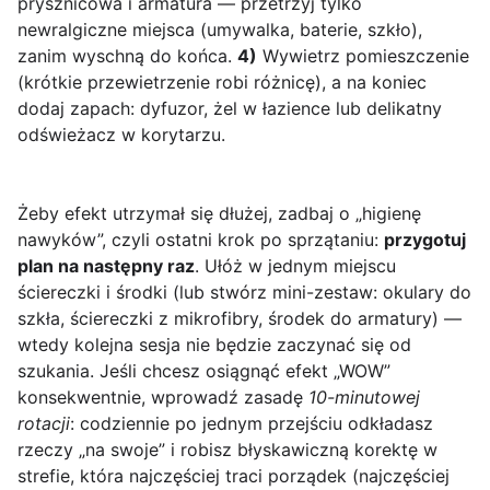
prysznicowa i armatura — przetrzyj tylko
newralgiczne miejsca (umywalka, baterie, szkło),
zanim wyschną do końca.
4)
Wywietrz pomieszczenie
(krótkie przewietrzenie robi różnicę), a na koniec
dodaj zapach: dyfuzor, żel w łazience lub delikatny
odświeżacz w korytarzu.
Żeby efekt utrzymał się dłużej, zadbaj o „higienę
nawyków”, czyli ostatni krok po sprzątaniu:
przygotuj
plan na następny raz
. Ułóż w jednym miejscu
ściereczki i środki (lub stwórz mini-zestaw: okulary do
szkła, ściereczki z mikrofibry, środek do armatury) —
wtedy kolejna sesja nie będzie zaczynać się od
szukania. Jeśli chcesz osiągnąć efekt „WOW”
konsekwentnie, wprowadź zasadę
10-minutowej
rotacji
: codziennie po jednym przejściu odkładasz
rzeczy „na swoje” i robisz błyskawiczną korektę w
strefie, która najczęściej traci porządek (najczęściej