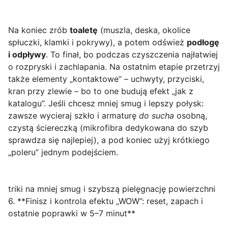
Na koniec zrób
toaletę
(muszla, deska, okolice
spłuczki, klamki i pokrywy), a potem odśwież
podłogę
i odpływy
. To finał, bo podczas czyszczenia najłatwiej
o rozpryski i zachlapania. Na ostatnim etapie przetrzyj
także elementy „kontaktowe” – uchwyty, przyciski,
kran przy zlewie – bo to one budują efekt „jak z
katalogu”. Jeśli chcesz mniej smug i lepszy połysk:
zawsze wycieraj szkło i armaturę
do sucha
osobną,
czystą ściereczką (mikrofibra dedykowana do szyb
sprawdza się najlepiej), a pod koniec użyj krótkiego
„poleru” jednym podejściem.
triki na mniej smug i szybszą pielęgnację powierzchni
6. **Finisz i kontrola efektu „WOW”: reset, zapach i
ostatnie poprawki w 5–7 minut**