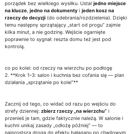
porządek bez wielkiego wysiłku. Ustal
jedno miejsce
na klucze
,
jedno na dokumenty
i
jeden kosz na
rzeczy do decyzji
(do odebrania/rozdzielenia). Dzięki
temu następny sprzątający „start od progu” zajmie
kilka minut, a nie godzinę. Wejście ogarnięte
poprawnie to sygnał: reszta domu też jest pod
kontrolą.
co po kolei: od rzeczy na wierzchu po podłogę
2. **Krok 1–3: salon i kuchnia bez cofania się — plan
działania „sprzątanie po kolei”**
Zacznij od tego, co widać od razu po wejściu do
strefy dziennej:
zbierz rzeczy „na wierzchu”
i
przenieś je tam, gdzie faktycznie należą. W salonie i
kuchni unikaj zasady „odłożę później” — to
najprostsza droga do efektu bałaganu po chwilowym