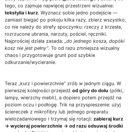
tego, co zajmuje najwięcej przestrzeni wizualnie:
tekstylia i kurz
. Wyznacz sobie jedno podejście —
zamiast biegać po pokoju kilka razy, zbierz wszystko,
co nie należy do strefy spoczynku: rzeczy z krzesła,
rozrzucone ubrania, narzuty, pościel, ręczniki.
Najprościej działa zasada:
„do jednego kosza, dopóki
kosz nie jest pełny”
. To od razu zmniejsza wizualny
chaos i przygotowuje grunt pod szybkie
odkurzanie/wycieranie.
Teraz „kurz i powierzchnie” zrób w jednym ciągu. W
pierwszej kolejności przejedź
od góry do dołu
(półki,
lampy, wierzchy mebli), a dopiero potem przejdź na
poziom oczu i podłogę. Trik na przyspieszenie: użyj
ściereczek z mikrofibry lub jednego preparatu
wielozadaniowego i trzymaj się rotacji:
zabieraj kurz
→ wycieraj powierzchnie → od razu odsuwaj środki