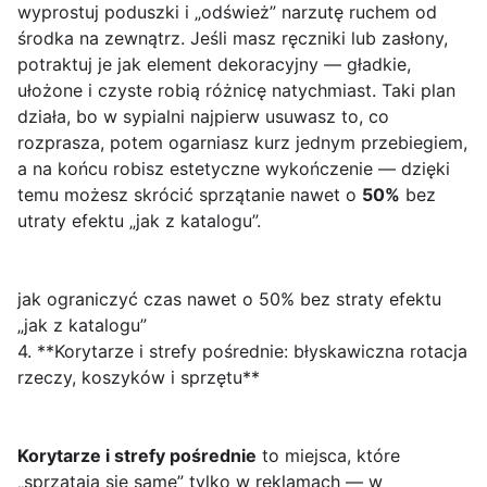
wyprostuj poduszki i „odśwież” narzutę ruchem od
środka na zewnątrz. Jeśli masz ręczniki lub zasłony,
potraktuj je jak element dekoracyjny — gładkie,
ułożone i czyste robią różnicę natychmiast. Taki plan
działa, bo w sypialni najpierw usuwasz to, co
rozprasza, potem ogarniasz kurz jednym przebiegiem,
a na końcu robisz estetyczne wykończenie — dzięki
temu możesz skrócić sprzątanie nawet o
50%
bez
utraty efektu „jak z katalogu”.
jak ograniczyć czas nawet o 50% bez straty efektu
„jak z katalogu”
4. **Korytarze i strefy pośrednie: błyskawiczna rotacja
rzeczy, koszyków i sprzętu**
Korytarze i strefy pośrednie
to miejsca, które
„sprzątają się same” tylko w reklamach — w