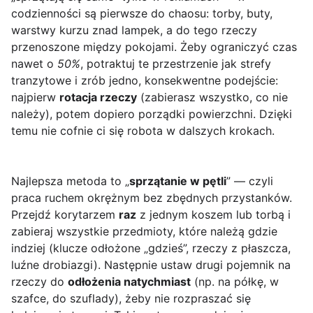
codzienności są pierwsze do chaosu: torby, buty,
warstwy kurzu znad lampek, a do tego rzeczy
przenoszone między pokojami. Żeby ograniczyć czas
nawet o
50%
, potraktuj te przestrzenie jak strefy
tranzytowe i zrób jedno, konsekwentne podejście:
najpierw
rotacja rzeczy
(zabierasz wszystko, co nie
należy), potem dopiero porządki powierzchni. Dzięki
temu nie cofnie ci się robota w dalszych krokach.
Najlepsza metoda to „
sprzątanie w pętli
” — czyli
praca ruchem okrężnym bez zbędnych przystanków.
Przejdź korytarzem
raz
z jednym koszem lub torbą i
zabieraj wszystkie przedmioty, które należą gdzie
indziej (klucze odłożone „gdzieś”, rzeczy z płaszcza,
luźne drobiazgi). Następnie ustaw drugi pojemnik na
rzeczy do
odłożenia natychmiast
(np. na półkę, w
szafce, do szuflady), żeby nie rozpraszać się