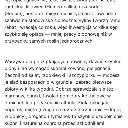
rudbekia, liliowiec (Hemerocallis), rozchodnik
(Sedum), hosta do miejsc cienistych oraz lawenda i
szałwia na stanowiska słoneczne. Byliny tworzą ramę
rabat i wracają co roku, więc inwestycja w kilka kęp
szybko się opłaca — mniej pracy z odnową niż w
przypadku samych roślin jednorocznych.
Warzywa dla początkujących
powinny dawać szybkie
plony i nie wymagać skomplikowanej pielęgnacji.
Zacznij od sałat, rzodkiewki i szczypiorku — możesz
je siać bezpośrednio w gruncie i zebrać pierwsze
zbiory w kilka tygodni. Dobrze sprawdzają się też
marchew, buraki, fasola i pomidory koktajlowe w
donicach lub przy ścianie altanki. Zioła takie jak
koperek, mięta (uwaga na rozprzestrzenianie — lepiej
w donicy), oregano i tymianek to szybkie uzupełnienie
kuchni i naturalna ochrona przed szkodnikami.