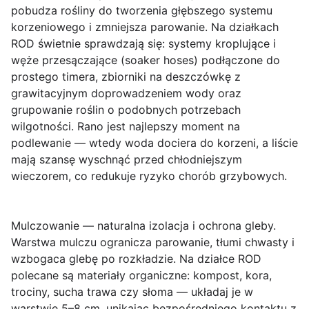
pobudza rośliny do tworzenia głębszego systemu
korzeniowego i zmniejsza parowanie. Na działkach
ROD świetnie sprawdzają się: systemy kroplujące i
węże przesączające (soaker hoses) podłączone do
prostego timera, zbiorniki na deszczówkę z
grawitacyjnym doprowadzeniem wody oraz
grupowanie roślin o podobnych potrzebach
wilgotności. Rano jest najlepszy moment na
podlewanie — wtedy woda dociera do korzeni, a liście
mają szansę wyschnąć przed chłodniejszym
wieczorem, co redukuje ryzyko chorób grzybowych.
Mulczowanie — naturalna izolacja i ochrona gleby.
Warstwa mulczu ogranicza parowanie, tłumi chwasty i
wzbogaca glebę po rozkładzie. Na działce ROD
polecane są materiały organiczne: kompost, kora,
trociny, sucha trawa czy słoma — układaj je w
warstwie 5–8 cm, unikając bezpośredniego kontaktu z