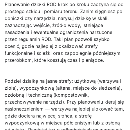
Planowanie działki ROD krok po kroku
zaczyna się od
prostego szkicu i pomiaru terenu. Zanim sięgniesz po
doniczki czy narzędzia, narysuj działkę w skali,
zaznaczając wejście, źródło wody, istniejące
nasadzenia i ewentualne ograniczenia narzucone
przez regulamin ROD. Taki plan pozwoli szybko
ocenić, gdzie najlepiej zlokalizować strefy
funkcjonalne i ścieżki oraz zapobiegnie późniejszym
przeróbkom, które kosztują czas i pieniądze.
Podziel działkę na jasne strefy:
użytkową (warzywa i
zioła)
,
wypoczynkową (altana, miejsce do siedzenia)
,
ozdobną
i
techniczną
(kompostownik,
przechowywanie narzędzi). Przy planowaniu kieruj się
nasłonecznieniem — warzywa najlepiej ulokować tam,
gdzie dociera najwięcej słońca, a strefę
wypoczynkową w miejscu półcienistym lub z osłoną
od wiatru. Pamiętaj też o odległościach wymaganych