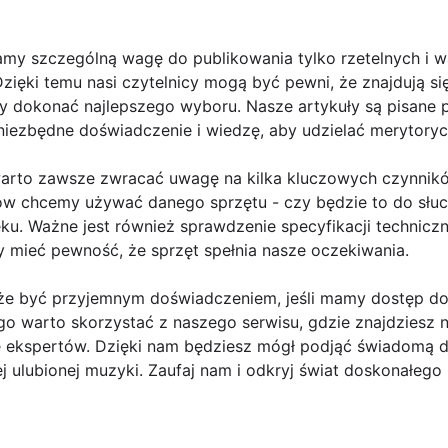
my szczególną wagę do publikowania tylko rzetelnych i w
zięki temu nasi czytelnicy mogą być pewni, że znajdują s
y dokonać najlepszego wyboru. Nasze artykuły są pisane 
ą niezbędne doświadczenie i wiedzę, aby udzielać merytory
warto zawsze zwracać uwagę na kilka kluczowych czynnik
lów chcemy używać danego sprzętu - czy będzie to do słuc
u. Ważne jest również sprawdzenie specyfikacji techniczn
y mieć pewność, że sprzęt spełnia nasze oczekiwania.
e być przyjemnym doświadczeniem, jeśli mamy dostęp do r
go warto skorzystać z naszego serwisu, gdzie znajdziesz ni
ie ekspertów. Dzięki nam będziesz mógł podjąć świadomą de
ulubionej muzyki. Zaufaj nam i odkryj świat doskonałego b