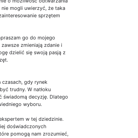
mnie o możliwość odtwarzania
nie mogli uwierzyć, że taka
 zainteresowanie sprzętem
 zapraszam go do mojego
 zawsze zmieniają zdanie i
ogę dzielić się swoją pasją z
zęt.
h czasach, gdy rynek
być trudny. W natłoku
jąć świadomą decyzję. Dlatego
wiedniego wyboru.
ekspertem w tej dziedzinie.
dziej doświadczonych
 które pomogą nam zrozumieć,