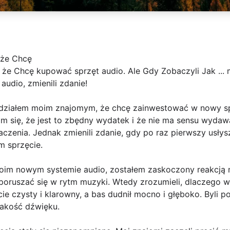
 że Chcę
 że Chcę kupować sprzęt audio. Ale Gdy Zobaczyli Jak ... 
udio, zmienili zdanie!
działem moim znajomym, że chcę zainwestować w nowy spr
m się, że jest to zbędny wydatek i że nie ma sensu wydaw
czenia. Jednak zmienili zdanie, gdy po raz pierwszy usłysz
m sprzęcie.
im nowym systemie audio, zostałem zaskoczony reakcją m
ły poruszać się w rytm muzyki. Wtedy zrozumieli, dlaczego 
ie czysty i klarowny, a bas dudnił mocno i głęboko. Byli 
jakość dźwięku.