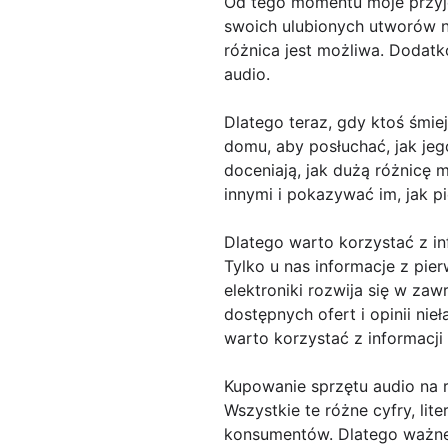
Od tego momentu moje przyję
swoich ulubionych utworów na
różnica jest możliwa. Dodat
audio.
Dlatego teraz, gdy ktoś śmi
domu, aby posłuchać, jak jeg
doceniają, jak dużą różnicę m
innymi i pokazywać im, jak 
Dlatego warto korzystać z in
Tylko u nas informacje z pie
elektroniki rozwija się w z
dostępnych ofert i opinii ni
warto korzystać z informacj
Kupowanie sprzętu audio na ry
Wszystkie te różne cyfry, li
konsumentów. Dlatego ważne 