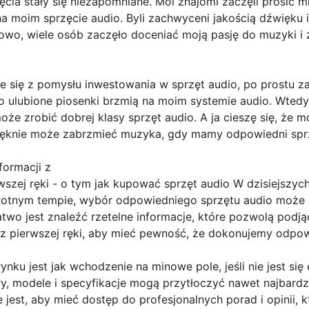
cia stały się niezapomniane. Moi znajomi zaczęli prosić 
 moim sprzęcie audio. Byli zachwyceni jakością dźwięku i 
kowo, wiele osób zaczęło doceniać moją pasję do muzyki i
eje się z pomysłu inwestowania w sprzęt audio, po prostu
o ulubione piosenki brzmią na moim systemie audio. Wtedy
oże zrobić dobrej klasy sprzęt audio. A ja cieszę się, że m
pięknie może zabrzmieć muzyka, gdy mamy odpowiedni spr
formacji z
rwszej ręki - o tym jak kupować sprzęt audio W dzisiejszyc
awrotnym tempie, wybór odpowiedniego sprzętu audio może 
ełatwo jest znaleźć rzetelne informacje, które pozwolą pod
i z pierwszej ręki, aby mieć pewność, że dokonujemy odpo
nku jest jak wchodzenie na minowe pole, jeśli nie jest się 
tery, modele i specyfikacje mogą przytłoczyć nawet najbar
jest, aby mieć dostęp do profesjonalnych porad i opinii,