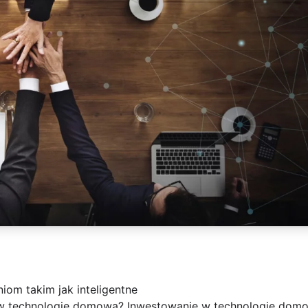
iom takim jak inteligentne
w technologię domową? Inwestowanie w technologię domow