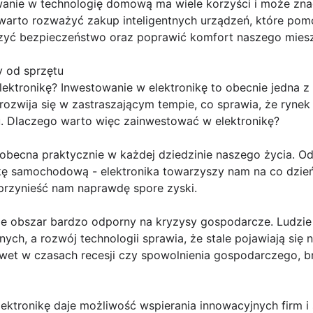
owanie w technologię domową ma wiele korzyści i może zn
warto rozważyć zakup inteligentnych urządzeń, które po
zyć bezpieczeństwo oraz poprawić komfort naszego miesz
 od sprzętu
ektronikę? Inwestowanie w elektronikę to obecnie jedna z 
t rozwija się w zastraszającym tempie, co sprawia, że rynek
. Dlaczego warto więc zainwestować w elektronikę?
t obecna praktycznie w każdej dziedzinie naszego życia. O
kę samochodową - elektronika towarzyszy nam na co dzie
przynieść nam naprawdę spore zyski.
akże obszar bardzo odporny na kryzysy gospodarcze. Ludz
ych, a rozwój technologii sprawia, że stale pojawiają się 
wet w czasach recesji czy spowolnienia gospodarczego, br
lektronikę daje możliwość wspierania innowacyjnych firm i