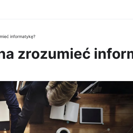
mieć informatykę?
a zrozumieć infor