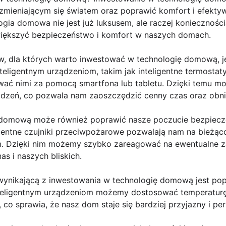
zmieniającym się światem oraz poprawić komfort i efekt
ogia domowa nie jest już luksusem, ale raczej koniecznośc
większyć bezpieczeństwo i komfort w naszych domach.
 dla których warto inwestować w technologię domową, je
teligentnym urządzeniom, takim jak inteligentne termostaty
ować nimi za pomocą smartfona lub tabletu. Dzięki temu
dzeń, co pozwala nam zaoszczędzić cenny czas oraz obniż
 domową może również poprawić nasze poczucie bezpiecz
gentne czujniki przeciwpożarowe pozwalają nam na bieżą
m. Dzięki nim możemy szybko zareagować na ewentualne z
s i naszych bliskich.
 wynikającą z inwestowania w technologię domową jest p
nteligentnym urządzeniom możemy dostosować temperaturę
, co sprawia, że nasz dom staje się bardziej przyjazny i pe