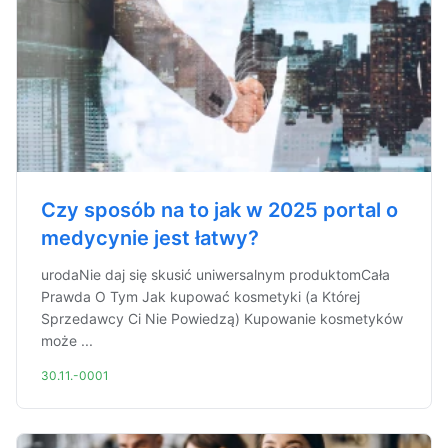
Czy sposób na to jak w 2025 portal o
medycynie jest łatwy?
urodaNie daj się skusić uniwersalnym produktomCała
Prawda O Tym Jak kupować kosmetyki (a Której
Sprzedawcy Ci Nie Powiedzą) Kupowanie kosmetyków
może ...
30.11.-0001