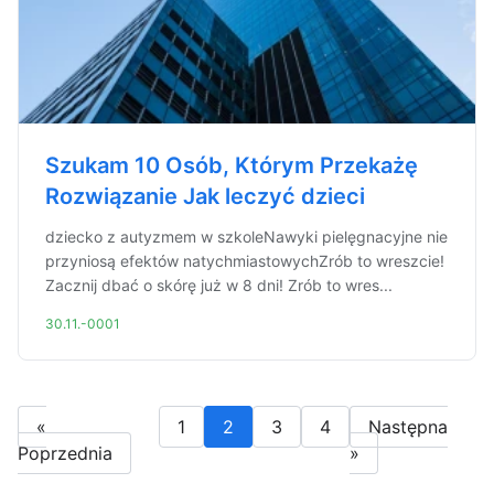
Szukam 10 Osób, Którym Przekażę
Rozwiązanie Jak leczyć dzieci
dziecko z autyzmem w szkoleNawyki pielęgnacyjne nie
przyniosą efektów natychmiastowychZrób to wreszcie!
Zacznij dbać o skórę już w 8 dni! Zrób to wres...
30.11.-0001
«
1
2
3
4
Następna
Poprzednia
»