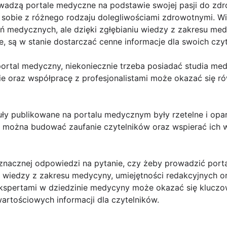
rowadzą portale medyczne na podstawie swojej pasji do zdr
sobie z różnego rodzaju dolegliwościami zdrowotnymi. Wie
eń medycznych, ale dzięki zgłębianiu wiedzy z zakresu me
e, są w stanie dostarczać cenne informacje dla swoich czy
portal medyczny, niekoniecznie trzeba posiadać studia m
e oraz współpracę z profesjonalistami może okazać się ró
kuły publikowane na portalu medycznym były rzetelne i op
b można budować zaufanie czytelników oraz wspierać ich w
nacznej odpowiedzi na pytanie, czy żeby prowadzić port
ie wiedzy z zakresu medycyny, umiejętności redakcyjnych 
 ekspertami w dziedzinie medycyny może okazać się klucz
artościowych informacji dla czytelników.