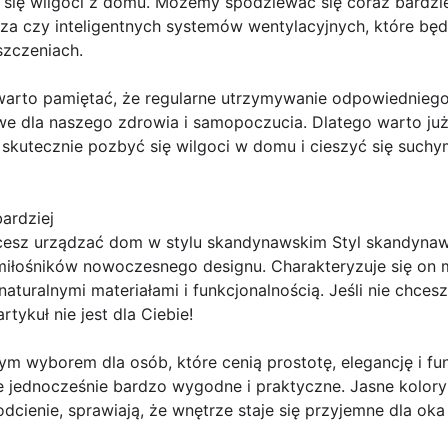
yć się wilgoci z domu. Możemy spodziewać się coraz bard
za czy inteligentnych systemów wentylacyjnych, które bę
szczeniach.
warto pamiętać, że regularne utrzymywanie odpowiednieg
we dla naszego zdrowia i samopoczucia. Dlatego warto j
 skutecznie pozbyć się wilgoci w domu i cieszyć się such
bardziej
hcesz urządzać dom w stylu skandynawskim Styl skandynaw
iłośników nowoczesnego designu. Charakteryzuje się on 
naturalnymi materiałami i funkcjonalnością. Jeśli nie chc
tykuł nie jest dla Ciebie!
nym wyborem dla osób, które cenią prostotę, elegancję i f
le jednocześnie bardzo wygodne i praktyczne. Jasne kolory 
odcienie, sprawiają, że wnętrze staje się przyjemne dla ok