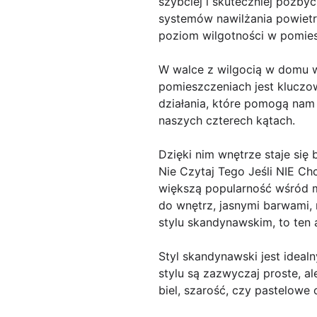
szybciej i skuteczniej pozb
systemów nawilżania powietr
poziom wilgotności w pomie
W walce z wilgocią w domu 
pomieszczeniach jest kluczo
działania, które pomogą nam
naszych czterech kątach.
Dzięki nim wnętrze staje się 
Nie Czytaj Tego Jeśli NIE C
większą popularność wśród m
do wnętrz, jasnymi barwami, 
stylu skandynawskim, to ten ar
Styl skandynawski jest ideal
stylu są zazwyczaj proste, a
biel, szarość, czy pastelowe 