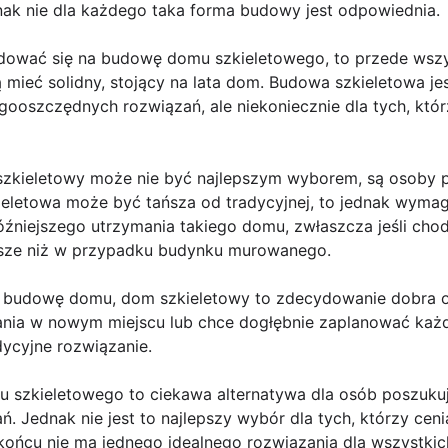
k nie dla każdego taka forma budowy jest odpowiednia.
dować się na budowę domu szkieletowego, to przede wszyst
 mieć solidny, stojący na lata dom. Budowa szkieletowa jes
ooszczędnych rozwiązań, ale niekoniecznie dla tych, którz
 szkieletowy może nie być najlepszym wyborem, są osoby 
eletowa może być tańsza od tradycyjnej, to jednak wymaga
óźniejszego utrzymania takiego domu, zwłaszcza jeśli cho
sze niż w przypadku budynku murowanego.
 budowę domu, dom szkieletowy to zdecydowanie dobra opc
ania w nowym miejscu lub chce dogłębnie zaplanować każ
dycyjne rozwiązanie.
szkieletowego to ciekawa alternatywa dla osób poszuku
 Jednak nie jest to najlepszy wybór dla tych, którzy cenią
końcu nie ma jednego idealnego rozwiązania dla wszystki