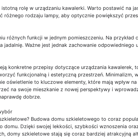
istotną rolę w urządzaniu kawalerki. Warto postawić na jas
cić różnego rodzaju lampy, aby optycznie powiększyć przes
eniu różnych funkcji w jednym pomieszczeniu. Na przykład
 na jadalnię. Ważne jest jednak zachowanie odpowiedniego 
eją konkretne przepisy dotyczące urządzania kawalerek, to
rzyć funkcjonalną i estetyczną przestrzeń. Minimalizm, w
e oświetlenie to kluczowe elementy, które mają wpływ na
zeć na swoje mieszkanie z nowej perspektywy i wprowadzić
 naprawdę dobrze.
 wybór
szkieletowe? Budowa domu szkieletowego to coraz popula
 domu. Dzięki swojej lekkości, szybkości wznoszenia oraz
 domy szkieletowe stają się coraz bardziej atrakcyjną al