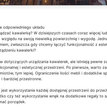
ie odpowiedniego układu
ądzać kawalerkę? W dzisiejszych czasach coraz więcej lud
 względu na swoją niewielką powierzchnię i wygodę. Jedna
iem, zwłaszcza gdy chcemy łączyć funkcjonalność z estet
ądzeniu kawalerki?
w dotyczących urządzania kawalerek, ale istnieją pewne z
cjonalnej i estetycznej przestrzeni. Po pierwsze, warto 
miotów, tym lepiej. Ograniczenie ilości mebli i dodatków s
i bardziej przestronne.
est wykorzystanie każdej dostępnej przestrzeni do przec
 łóżko czy też wykorzystanie wnęk na dodatkowe regały to
ymać porządek.