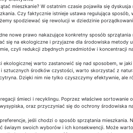
zątać mieszkanie? W ostatnim czasie pojawiła się dyskusj
kania. Czy faktycznie istnieje ustawa regulująca sposób,
żemy spodziewać się rewolucji w dziedzinie porządkowan
 żadne nowe prawo nakazujące konkretny sposób sprzątania
ać się na ekologiczne i przyjazne dla środowiska metody 
mie, czyli redukcji zbędnych przedmiotów i koncentracji na j
i ekologicznej warto zastanowić się nad sposobem, w jaki
i sztucznych środków czystości, warto skorzystać z natura
cytryna. Dzięki nim nie tylko czyszczymy efektywnie, ale
regacji śmieci i recyklingu. Poprzez właściwe sortowani
na wysypiska, oraz przyczyniać się do ochrony środowiska n
referencje, jeśli chodzi o sposób sprzątania mieszkania. 
yć świaym swoich wyborów i ich konsekwencji. Może warto