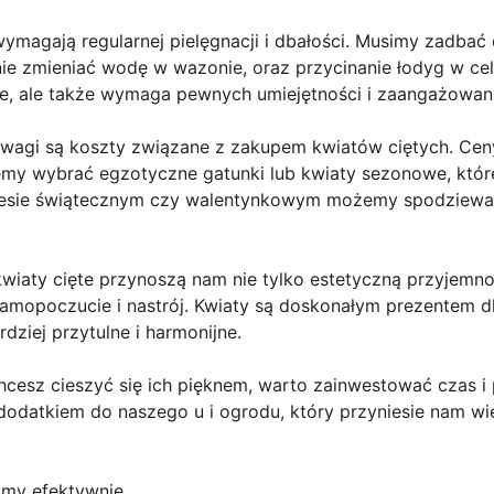
wymagają regularnej pielęgnacji i dbałości. Musimy zadba
ie zmieniać wodę w wazonie, oraz przycinanie łodyg w celu
ne, ale także wymaga pewnych umiejętności i zaangażowani
wagi są koszty związane z zakupem kwiatów ciętych. Cen
cemy wybrać egzotyczne gatunki lub kwiaty sezonowe, któ
esie świątecznym czy walentynkowym możemy spodziewać 
kwiaty cięte przynoszą nam nie tylko estetyczną przyjemno
opoczucie i nastrój. Kwiaty są doskonałym prezentem dla 
rdziej przytulne i harmonijne.
 chcesz cieszyć się ich pięknem, warto zainwestować czas i 
odatkiem do naszego u i ogrodu, który przyniesie nam wie
ymy efektywnie