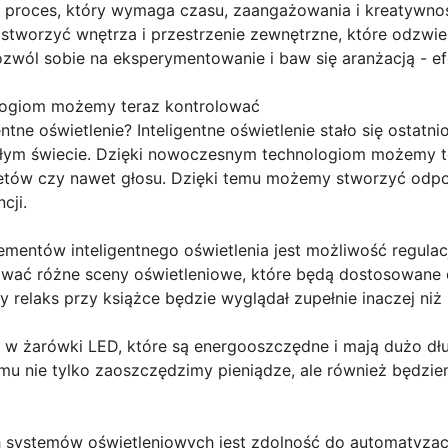
 proces, który wymaga czasu, zaangażowania i kreatywno
orzyć wnętrza i przestrzenie zewnętrzne, które odzwierci
ozwól sobie na eksperymentowanie i baw się aranżacją - e
logiom możemy teraz kontrolować
ntne oświetlenie? Inteligentne oświetlenie stało się ostatn
łym świecie. Dzięki nowoczesnym technologiom możemy te
tów czy nawet głosu. Dzięki temu możemy stworzyć odpow
cji.
mentów inteligentnego oświetlenia jest możliwość regulacj
wać różne sceny oświetleniowe, które będą dostosowane 
ny relaks przy książce będzie wyglądał zupełnie inaczej ni
w żarówki LED, które są energooszczędne i mają dużo dł
temu nie tylko zaoszczędzimy pieniądze, ale również będz
ych systemów oświetleniowych jest zdolność do automatyza