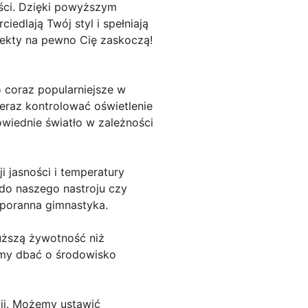
ści. Dzięki powyższym
edlają Twój styl i spełniają
fekty na pewno Cię zaskoczą!
io coraz popularniejsze w
raz kontrolować oświetlenie
iednie światło w zależności
i jasności i temperatury
do naszego nastroju czy
ż poranna gimnastyka.
uższą żywotność niż
iemy dbać o środowisko
cji. Możemy ustawić