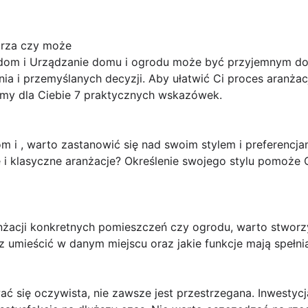
trza czy może
om i Urządzanie domu i ogrodu może być przyjemnym doś
 i przemyślanych decyzji. Aby ułatwić Ci proces aranżacji
my dla Ciebie 7 praktycznych wskazówek.
m i , warto zastanowić się nad swoim stylem i preferencj
 i klasyczne aranżacje? Określenie swojego stylu pomoż
żacji konkretnych pomieszczeń czy ogrodu, warto stworzyć
sz umieścić w danym miejscu oraz jakie funkcje mają spełn
 się oczywista, nie zawsze jest przestrzegana. Inwestycj