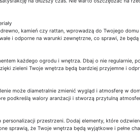
 satysfakcję na dłuższy czas. Nie warto oszczędzać na rze
riały
ak drewno, kamień czy rattan, wprowadzą do Twojego domu 
wałe i odporne na warunki zewnętrzne, co sprawi, że będą s
entem każdego ogrodu i wnętrza. Dbaj o nie regularnie, po
ęki zieleni Twoje wnętrza będą bardziej przyjemne i odpr
enie może diametralnie zmienić wygląd i atmosferę w domu
óre podkreślą walory aranżacji i stworzą przytulną atmosfe
 personalizacji przestrzeni. Dodaj elementy, które odzwier
e one sprawią, że Twoje wnętrza będą wyjątkowe i pełne cha