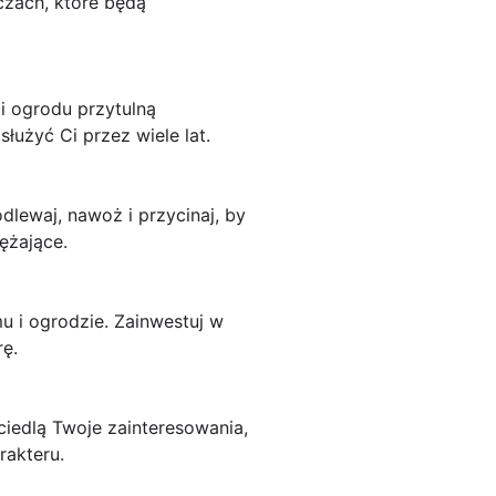
czach, które będą
i ogrodu przytulną
łużyć Ci przez wiele lat.
dlewaj, nawoż i przycinaj, by
ężające.
 i ogrodzie. Zainwestuj w
rę.
ciedlą Twoje zainteresowania,
rakteru.