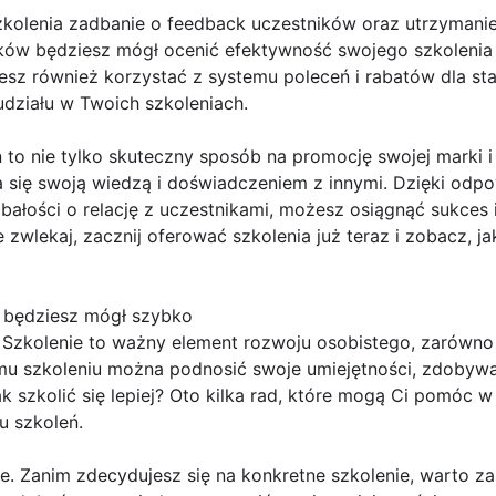
kolenia zadbanie o feedback uczestników oraz utrzymanie r
ików będziesz mógł ocenić efektywność swojego szkolenia 
sz również korzystać z systemu poleceń i rabatów dla sta
działu w Twoich szkoleniach.
 to nie tylko skuteczny sposób na promocję swojej marki i
a się swoją wiedzą i doświadczeniem z innymi. Dzięki odpow
 dbałości o relację z uczestnikami, możesz osiągnąć sukces
e zwlekaj, zacznij oferować szkolenia już teraz i zobacz, 
u będziesz mógł szybko
ej Szkolenie to ważny element rozwoju osobistego, zarówn
mu szkoleniu można podnosić swoje umiejętności, zdobywa
ak szkolić się lepiej? Oto kilka rad, które mogą Ci pomóc 
u szkoleń.
e. Zanim zdecydujesz się na konkretne szkolenie, warto zas