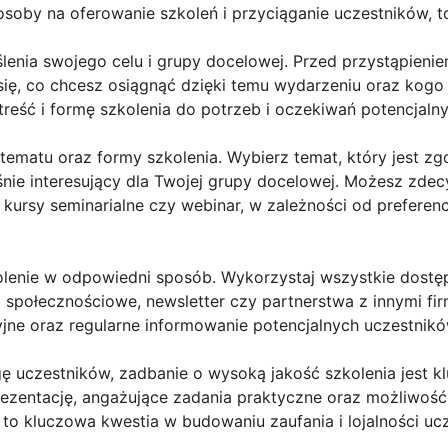
oby na oferowanie szkoleń i przyciąganie uczestników, to t
ślenia swojego celu i grupy docelowej. Przed przystąpienie
ię, co chcesz osiągnąć dzięki temu wydarzeniu oraz kogo 
reść i formę szkolenia do potrzeb i oczekiwań potencjaln
tematu oraz formy szkolenia. Wybierz temat, który jest zg
nie interesujący dla Twojej grupy docelowej. Możesz zdec
, kursy seminarialne czy webinar, w zależności od preferen
olenie w odpowiedni sposób. Wykorzystaj wszystkie dostęp
a społecznościowe, newsletter czy partnerstwa z innymi fi
yjne oraz regularne informowanie potencjalnych uczestnik
ę uczestników, zadbanie o wysoką jakość szkolenia jest k
prezentację, angażujące zadania praktyczne oraz możliwość
a to kluczowa kwestia w budowaniu zaufania i lojalności uc