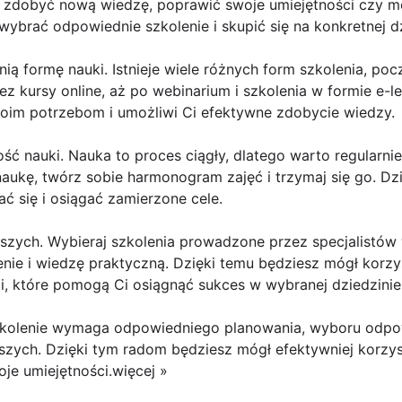
 zdobyć nową wiedzę, poprawić swoje umiejętności czy mo
ybrać odpowiednie szkolenie i skupić się na konkretnej dz
ią formę nauki. Istnieje wiele różnych form szkolenia, po
ez kursy online, aż po webinarium i szkolenia w formie e-l
woim potrzebom i umożliwi Ci efektywne zdobycie wiedzy.
ość nauki. Nauka to proces ciągły, dlatego warto regularnie
 naukę, twórz sobie harmonogram zajęć i trzymaj się go. Dz
ć się i osiągać zamierzone cele.
pszych. Wybieraj szkolenia prowadzone przez specjalistów 
ie i wiedzę praktyczną. Dzięki temu będziesz mógł korzys
, które pomogą Ci osiągnąć sukces w wybranej dziedzinie
kolenie wymaga odpowiedniego planowania, wyboru odpow
epszych. Dzięki tym radom będziesz mógł efektywniej korzy
oje umiejętności.więcej »