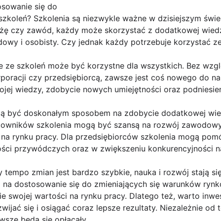
osowanie się do
szkoleń? Szkolenia są niezwykle ważne w dzisiejszym świeci
nżę czy zawód, każdy może skorzystać z dodatkowej wiedzy
wy i osobisty. Czy jednak każdy potrzebuje korzystać ze
e ze szkoleń może być korzystne dla wszystkich. Bez wzglę
oracji czy przedsiębiorcą, zawsze jest coś nowego do nau
jej wiedzy, zdobycie nowych umiejętności oraz podniesieni
gą być doskonałym sposobem na zdobycie dodatkowej wied
racowników szkolenia mogą być szansą na rozwój zawodowy 
 na rynku pracy. Dla przedsiębiorców szkolenia mogą po
ności przywódczych oraz w zwiększeniu konkurencyjności n
y tempo zmian jest bardzo szybkie, nauka i rozwój stają s
ą na dostosowanie się do zmieniających się warunków ryn
e swojej wartości na rynku pracy. Dlatego też, warto inw
ijać się i osiągać coraz lepsze rezultaty. Niezależnie od te
awsze będą się opłacały.