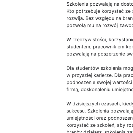
Szkolenia pozwalają na dost
Kto potrzebuje korzystać ze 
rozwija. Bez względu na bra
pozwolą mu na rozwój zawodo
W rzeczywistości, korzystani
studentem, pracownikiem korp
pozwalają na poszerzenie swo
Dla studentów szkolenia mo
w przyszłej karierze. Dla p
podnoszenie swojej wartości
firmą, doskonaleniu umiejęt
W dzisiejszych czasach, kied
sukcesu. Szkolenia pozwalaj
umiejętności oraz podnoszeni
korzystać ze szkoleń, aby rozw
branży działasz, szkolenia z