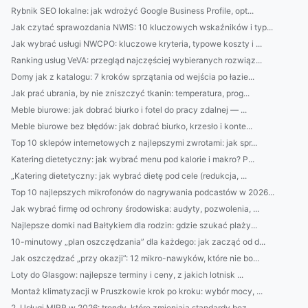
Rybnik SEO lokalne: jak wdrożyć Google Business Profile, opt...
Jak czytać sprawozdania NWIS: 10 kluczowych wskaźników i typ...
Jak wybrać usługi NWCPO: kluczowe kryteria, typowe koszty i ...
Ranking usług VeVA: przegląd najczęściej wybieranych rozwiąz...
Domy jak z katalogu: 7 kroków sprzątania od wejścia po łazie...
Jak prać ubrania, by nie zniszczyć tkanin: temperatura, prog...
Meble biurowe: jak dobrać biurko i fotel do pracy zdalnej — ...
Meble biurowe bez błędów: jak dobrać biurko, krzesło i konte...
Top 10 sklepów internetowych z najlepszymi zwrotami: jak spr...
Katering dietetyczny: jak wybrać menu pod kalorie i makro? P...
„Katering dietetyczny: jak wybrać dietę pod cele (redukcja, ...
Top 10 najlepszych mikrofonów do nagrywania podcastów w 2026...
Jak wybrać firmę od ochrony środowiska: audyty, pozwolenia, ...
Najlepsze domki nad Bałtykiem dla rodzin: gdzie szukać plaży...
10-minutowy „plan oszczędzania” dla każdego: jak zacząć od d...
Jak oszczędzać „przy okazji”: 12 mikro-nawyków, które nie bo...
Loty do Glasgow: najlepsze terminy i ceny, z jakich lotnisk ...
Montaż klimatyzacji w Pruszkowie krok po kroku: wybór mocy, ...
2. Usługi MIRR w 2026: trendy, które zmieniają standardy bez...