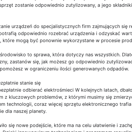
przęt zostanie odpowiednio zutylizowany, a jego składnik
nie urządzeń do specjalistycznych firm zajmujących się r
 potrafią odpowiednio rozebrać urządzenia i odzyskać warto
k, które mogą być ponownie wykorzystane w procesie produ
 środowisko to sprawa, która dotyczy nas wszystkich. Dlat
zny, zastanów się, jak możesz go odpowiednio zutylizować.
e pomożesz w ograniczeniu ilości generowanych odpadów.
zpłatnie stanie się
zpłatnie odbierać elektrośmieci W kolejnych latach, dbało
ym z kluczowych problemów, z którymi musimy się zmierzyć,
em technologii, coraz więcej sprzętu elektronicznego trafi
 dla naszej planety.
ło się nowe podejście, które ma na celu ułatwienie i zach