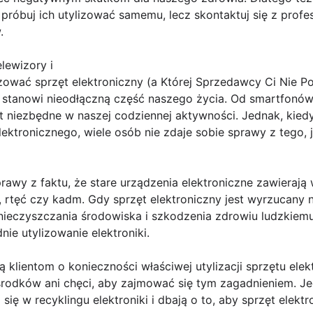
 próbuj ich utylizować samemu, lecz skontaktuj się z profe
.
lewizory i
zować sprzęt elektroniczny (a Której Sprzedawcy Ci Nie P
 stanowi nieodłączną część naszego życia. Od smartfonów 
t niezbędne w naszej codziennej aktywności. Jednak, kied
lektronicznego, wiele osób nie zdaje sobie sprawy z tego,
rawy z faktu, że stare urządzenia elektroniczne zawierają 
, rtęć czy kadm. Gdy sprzęt elektroniczny jest wyrzucany 
nieczyszczania środowiska i szkodzenia zdrowiu ludzkiemu.
ie utylizowanie elektroniki.
klientom o konieczności właściwej utylizacji sprzętu ele
rodków ani chęci, aby zajmować się tym zagadnieniem. Jedn
ą się w recyklingu elektroniki i dbają o to, aby sprzęt elek