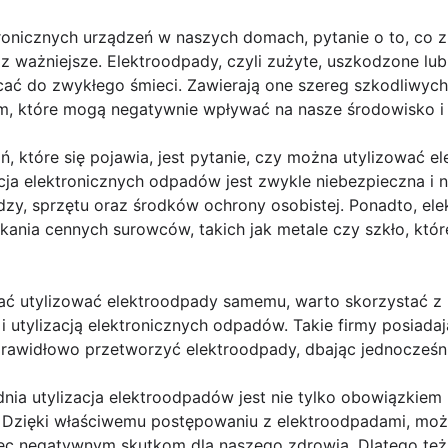
tronicznych urządzeń w naszych domach, pytanie o to, co z 
az ważniejsze. Elektroodpady, czyli zużyte, uszkodzone lub
cać do zwykłego śmieci. Zawierają one szereg szkodliwych
adm, które mogą negatywnie wpływać na nasze środowisko i
, które się pojawia, jest pytanie, czy można utylizować 
acja elektronicznych odpadów jest zwykle niebezpieczna i n
dzy, sprzętu oraz środków ochrony osobistej. Ponadto, el
kania cennych surowców, takich jak metale czy szkło, kt
ać utylizować elektroodpady samemu, warto skorzystać z u
 i utylizacją elektronicznych odpadów. Takie firmy posiada
prawidłowo przetworzyć elektroodpady, dbając jednocześn
ia utylizacja elektroodpadów jest nie tylko obowiązkiem 
 Dzięki właściwemu postępowaniu z elektroodpadami, moż
ec negatywnym skutkom dla naszego zdrowia. Dlatego też,