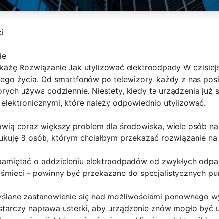
i
ie
ażę Rozwiązanie Jak utylizować elektroodpady W dzisiejs
zego życia. Od smartfonów po telewizory, każdy z nas posi
rych używa codziennie. Niestety, kiedy te urządzenia już si
elektronicznymi, które należy odpowiednio utylizować.
ią coraz większy problem dla środowiska, wiele osób nada
zukuję 8 osób, którym chciałbym przekazać rozwiązanie na
pamiętać o oddzieleniu elektroodpadów od zwykłych odpa
śmieci - powinny być przekazane do specjalistycznych pun
yślane zastanowienie się nad możliwościami ponownego w
tarczy naprawa usterki, aby urządzenie znów mogło być