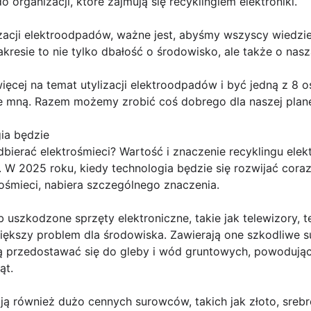
organizacji, które zajmują się recyklingiem elektroniki.
zacji elektroodpadów, ważne jest, abyśmy wszyscy wiedzie
kresie to nie tylko dbałość o środowisko, ale także o nasz
więcej na temat utylizacji elektroodpadów i być jedną z 8 
ze mną. Razem możemy zrobić coś dobrego dla naszej plane
ia będzie
ierać elektrośmieci? Wartość i znaczenie recyklingu elekt
 W 2025 roku, kiedy technologia będzie się rozwijać coraz 
ośmieci, nabiera szczególnego znaczenia.
lub uszkodzone sprzęty elektroniczne, takie jak telewizory
iększy problem dla środowiska. Zawierają one szkodliwe s
gą przedostawać się do gleby i wód gruntowych, powodując
ąt.
ją również dużo cennych surowców, takich jak złoto, sreb