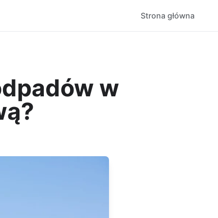
Strona główna
oodpadów w
wą?