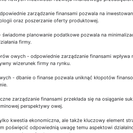
odpowiednie zarządzanie finansami pozwala na inwestowani
ogii oraz poszerzanie oferty produktowej.
 - świadome planowanie podatkowe pozwala na minimaliza
iałania firmy.
erów owych - odpowiednie zarządzanie finansami wpływa 
wny wizerunek firmy na rynku.
owych - dbanie o finanse pozwala uniknąć kłopotów finan
mie.
czne zarządzanie finansami przekłada się na osiąganie sukc
erminowej perspektywy owej.
 tylko kwestia ekonomiczna, ale także kluczowy element str
em poświęcić odpowiednią uwagę temu aspektowi działalno