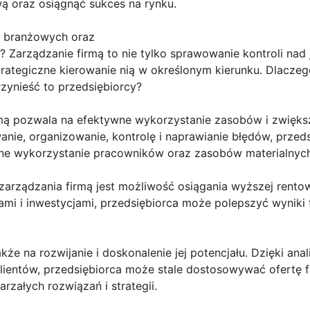
ą oraz osiągnąć sukces na rynku.
ów branżowych oraz
 Zarządzanie firmą to nie tylko sprawowanie kontroli nad je
trategiczne kierowanie nią w określonym kierunku. Dlacze
rzynieść to przedsiębiorcy?
rmą pozwala na efektywne wykorzystanie zasobów i zwiększ
nie, organizowanie, kontrolę i naprawianie błędów, prze
ne wykorzystanie pracowników oraz zasobów materialnych 
ządzania firmą jest możliwość osiągania wyższej rentow
mi i inwestycjami, przedsiębiorca może polepszyć wyniki 
że na rozwijanie i doskonalenie jej potencjału. Dzięki anal
entów, przedsiębiorca może stale dostosowywać ofertę fi
rzałych rozwiązań i strategii.