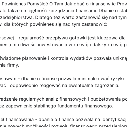
Powinieneś Pomyśleć O Tym Jak dbać o finanse w ie Prow
 ale także umiejętność zarządzania finansami. Dbanie o sta
edsiębiorstwa. Dlatego też warto zastanowić się nad tym,
, dla których powinieneś się nad tym zastanowić:
ansowej - regularność przepływu gotówki jest kluczowa dla
ienia możliwości inwestowania w rozwój i dalszy rozwój p
 świadome planowanie i kontrola wydatków pozwala unikn
ia firmy.
ansowym - dbanie o finanse pozwala minimalizować ryzyko 
ać i odpowiednio reagować na ewentualne zagrożenia.
wadzenie regularnych analiz finansowych i budżetowania 
az zapewnienie stabilnego fundamentu finansowego.
ł finansowania - dbanie o finanse pozwala na identyfikacj
nie nowych możliwości rozwoju finansowego przedsiębior