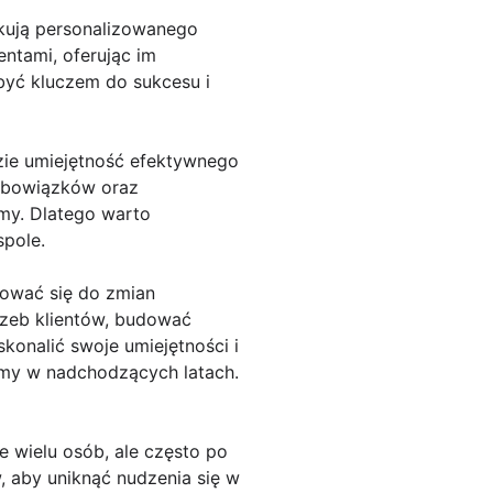
zekują personalizowanego
entami, oferując im
być kluczem do sukcesu i
zie umiejętność efektywnego
 obowiązków oraz
my. Dlatego warto
spole.
sować się do zmian
rzeb klientów, budować
skonalić swoje umiejętności i
rmy w nadchodzących latach.
e wielu osób, ale często po
, aby uniknąć nudzenia się w