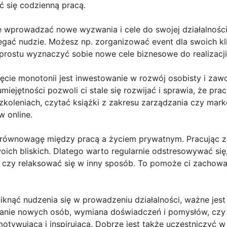
ć się codzienną pracą.
e wprowadzać nowe wyzwania i cele do swojej działalności
gać nudzie. Możesz np. zorganizować event dla swoich k
 prostu wyznaczyć sobie nowe cele biznesowe do realizacji
ęcie monotonii jest inwestowanie w rozwój osobisty i za
miejętności pozwoli ci stale się rozwijać i sprawia, że prac
koleniach, czytać książki z zakresu zarządzania czy marke
 online.
 równowagę między pracą a życiem prywatnym. Pracując z
oich bliskich. Dlatego warto regularnie odstresowywać się
y czy relaksować się w inny sposób. To pomoże ci zachow
niknąć nudzenia się w prowadzeniu działalności, ważne jest
wanie nowych osób, wymiana doświadczeń i pomysłów, czy
otywująca i inspirująca. Dobrze jest także uczestniczyć 