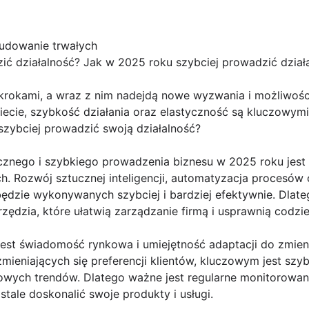
udowanie trwałych
ić działalność? Jak w 2025 roku szybciej prowadzić dział
 krokami, a wraz z nim nadejdą nowe wyzwania i możliwośc
ecie, szybkość działania oraz elastyczność są kluczowym
szybciej prowadzić swoją działalność?
cznego i szybkiego prowadzenia biznesu w 2025 roku jes
h. Rozwój sztucznej inteligencji, automatyzacja procesów 
 będzie wykonywanych szybciej i bardziej efektywnie. Dla
zędzia, które ułatwią zarządzanie firmą i usprawnią codzie
st świadomość rynkowa i umiejętność adaptacji do zmien
zmieniających się preferencji klientów, kluczowym jest szy
wych trendów. Dlatego ważne jest regularne monitorowani
 stale doskonalić swoje produkty i usługi.