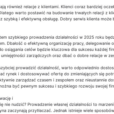
ją również relacje z klientami. Klienci coraz bardziej oc
 Dlatego warto postawić na budowanie trwałych relacji z kli
z szybką i efektywną obsługę. Dobry serwis klienta może 
tem szybkiego prowadzenia działalności w 2025 roku będ
em. Dbałość o efektywną organizację pracy, delegowanie
osiągania celów będzie kluczowa dla sukcesu każdej fir
umiejętności zarządczych oraz dbać o dobre relacje w ze
szybciej prowadzić działalność, warto odpowiednio dosto
ać rynek i dostosowywać ofertę do zmieniających się pot
efektywnie zarządzać czasem i zespołem oraz nieustannie do
można być pewnym sukcesu i szybkiego rozwoju swojej fi
wację i
ię nie nudzić? Prowadzenie własnej działalności to marzeni
tyna zaczynają przytłaczać. Jednak istnieje wiele sposobów