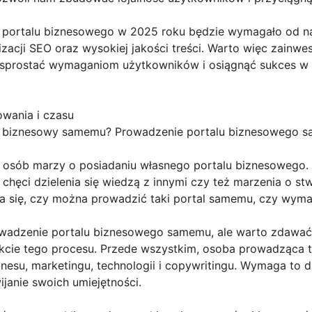
portalu biznesowego w 2025 roku będzie wymagało od nas
lizacji SEO oraz wysokiej jakości treści. Warto więc zainwe
y sprostać wymaganiom użytkowników i osiągnąć sukces w
wania i czasu
 biznesowy samemu? Prowadzenie portalu biznesowego sa
 osób marzy o posiadaniu własnego portalu biznesowego. P
, chęci dzielenia się wiedzą z innymi czy też marzenia o st
a się, czy można prowadzić taki portal samemu, czy wymag
rowadzenie portalu biznesowego samemu, ale warto zdawa
akcie tego procesu. Przede wszystkim, osoba prowadząca t
znesu, marketingu, technologii i copywritingu. Wymaga to
janie swoich umiejętności.