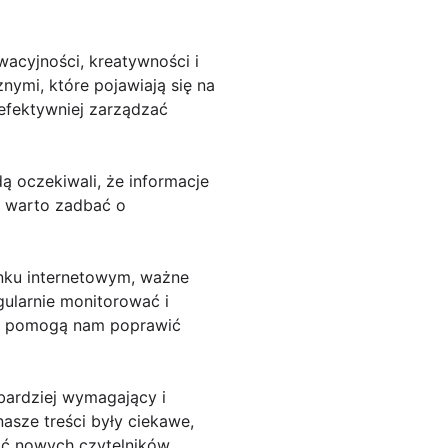
acyjności, kreatywności i
ymi, które pojawiają się na
efektywniej zarządzać
 oczekiwali, że informacje
o warto zadbać o
ynku internetowym, ważne
gularnie monitorować i
re pomogą nam poprawić
bardziej wymagający i
nasze treści były ciekawe,
ąć nowych czytelników.