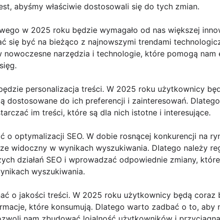
st, abyśmy właściwie dostosowali się do tych zmian.
wego w 2025 roku będzie wymagało od nas większej innow
 się być na bieżąco z najnowszymi trendami technologiczn
 nowoczesne narzędzia i technologie, które pomogą nam 
sięg.
dzie personalizacja treści. W 2025 roku użytkownicy będą
ą dostosowane do ich preferencji i zainteresowań. Dlateg
rczać im treści, które są dla nich istotne i interesujące.
 o optymalizacji SEO. W dobie rosnącej konkurencji na r
brze widoczny w wynikach wyszukiwania. Dlatego należy re
zych działań SEO i wprowadzać odpowiednie zmiany, któ
ynikach wyszukiwania.
ać o jakości treści. W 2025 roku użytkownicy będą coraz 
formacje, które konsumują. Dlatego warto zadbać o to, aby 
pozwoli nam zbudować lojalność użytkowników i przyciągn