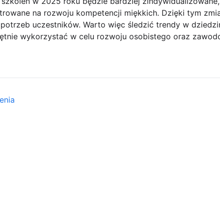
zkoleń w 2025 roku będzie bardziej zindywidualizowane,
owane na rozwoju kompetencji miękkich. Dzięki tym zmia
otrzeb uczestników. Warto więc śledzić trendy w dziedzin
jętnie wykorzystać w celu rozwoju osobistego oraz zawo
enia