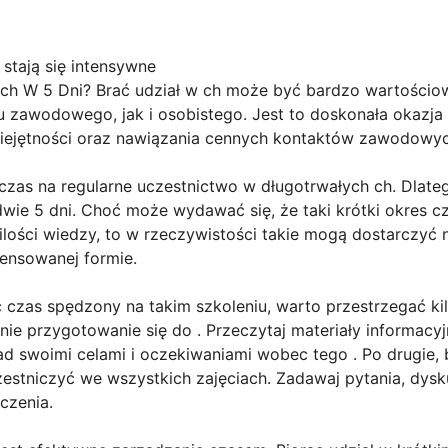
 stają się intensywne
w ch W 5 Dni? Brać udział w ch może być bardzo wartośc
 zawodowego, jak i osobistego. Jest to doskonała okazja 
iejętności oraz nawiązania cennych kontaktów zawodowyc
zas na regularne uczestnictwo w długotrwałych ch. Dlateg
dwie 5 dni. Choć może wydawać się, że taki krótki okres c
ilości wiedzy, to w rzeczywistości takie mogą dostarczyć 
ensowanej formie.
ć czas spędzony na takim szkoleniu, warto przestrzegać ki
ie przygotowanie się do . Przeczytaj materiały informacy
nad swoimi celami i oczekiwaniami wobec tego . Po drugie
estniczyć we wszystkich zajęciach. Zadawaj pytania, dysku
czenia.