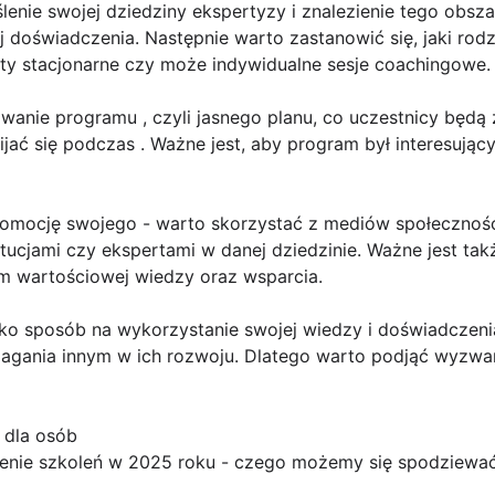
lenie swojej dziedziny ekspertyzy i znalezienie tego obsza
ej doświadczenia. Następnie warto zastanowić się, jaki rod
aty stacjonarne czy może indywidualne sesje coachingowe.
wanie programu , czyli jasnego planu, co uczestnicy będą z
jać się podczas . Ważne jest, aby program był interesujący
omocję swojego - warto skorzystać z mediów społecznośc
tucjami czy ekspertami w danej dziedzinie. Ważne jest takż
im wartościowej wiedzy oraz wsparcia.
lko sposób na wykorzystanie swojej wiedzy i doświadczeni
magania innym w ich rozwoju. Dlatego warto podjąć wyzwan
 dla osób
nie szkoleń w 2025 roku - czego możemy się spodziewa