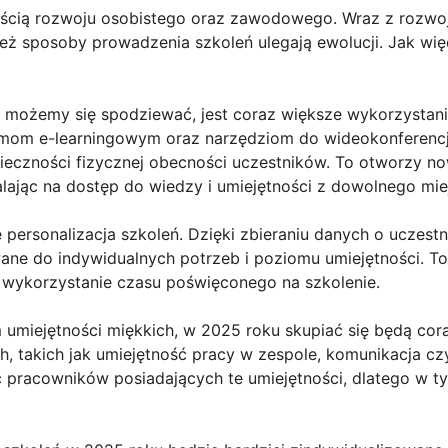
ęścią rozwoju osobistego oraz zawodowego. Wraz z rozwo
eż sposoby prowadzenia szkoleń ulegają ewolucji. Jak w
ą możemy się spodziewać, jest coraz większe wykorzystani
rmom e-learningowym oraz narzędziom do wideokonferencj
ieczności fizycznej obecności uczestników. To otworzy n
ając na dostęp do wiedzy i umiejętności z dowolnego miej
 personalizacja szkoleń. Dzięki zbieraniu danych o uczestni
e do indywidualnych potrzeb i poziomu umiejętności. To
e wykorzystanie czasu poświęconego na szkolenie.
umiejętności miękkich, w 2025 roku skupiać się będą cora
h, takich jak umiejętność pracy w zespole, komunikacja cz
ć pracowników posiadających te umiejętności, dlatego w t